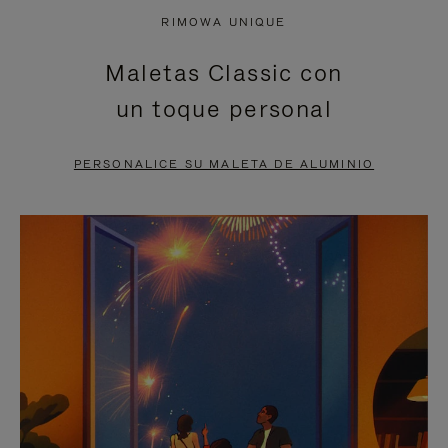
NO
DEL
RIMOWA UNIQUE
ESTÁ
VÍDEO
Maletas Classic con
PAUSADO,
ESTÁ
un toque personal
PULSE
DESACTIVADO:
PARA
PULSE
PERSONALICE SU MALETA DE ALUMINIO
PAUSARLO.
PARA
ACTIVARLO.