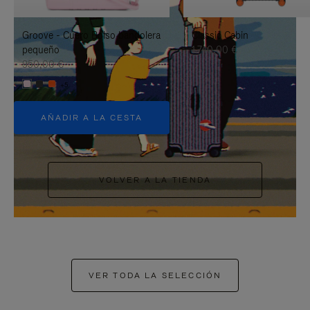
PAUSARLO.
PARA
Groove - Cuero Bolso bandolera
Classic Cabin
ACTIVARLO.
pequeño
1.740,00 €
950,00 €
+5
AÑADIR A LA CESTA
VOLVER A LA TIENDA
VER TODA LA SELECCIÓN