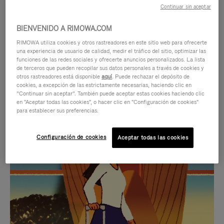
Continuar sin aceptar
BIENVENIDO A RIMOWA.COM
RIMOWA utiliza cookies y otros rastreadores en este sitio web para ofrecerte
una experiencia de usuario de calidad, medir el tráfico del sitio, optimizar las
funciones de las redes sociales y ofrecerte anuncios personalizados. La lista
de terceros que pueden recopilar sus datos personales a través de cookies y
otros rastreadores está disponible
aquí
. Puede rechazar el depósito de
cookies, a excepción de las estrictamente necesarias, haciendo clic en
“Continuar sin aceptar”. También puede aceptar estas cookies haciendo clic
en "Aceptar todas las cookies", o hacer clic en "Configuración de cookies"
para establecer sus preferencias.
EL
EL
Configuración de cookies
Aceptar todas las cookies
VÍDEO
SONIDO
NO
DEL
IDAS DE REGALO CUIDADOSAMENTE ELEGIDAS
ESTÁ
VÍDEO
Encuentre su compañero de
PAUSADO,
ESTÁ
viaje ideal
PULSE
DESACTIVADO: