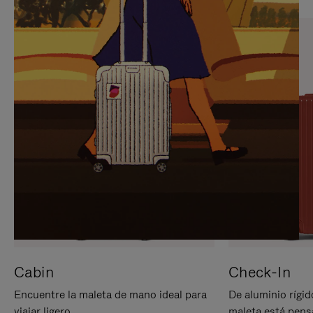
PARA
PULSE
PAUSARLO.
PARA
ACTIVARLO.
Cabin
Check-In
Encuentre la maleta de mano ideal para
De aluminio rígid
viajar ligero.
maleta está pens