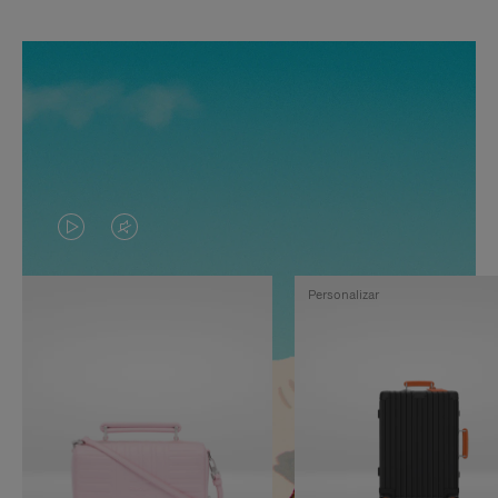
EL
EL
VÍDEO
SONIDO
Personalizar
NO
DEL
ESTÁ
VÍDEO
PAUSADO,
ESTÁ
PULSE
DESACTIVADO:
PARA
PULSE