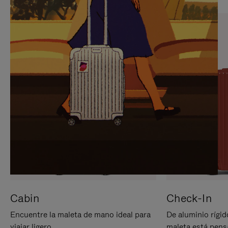
PARA
PULSE
PAUSARLO.
PARA
ACTIVARLO.
Cabin
Check-In
Encuentre la maleta de mano ideal para
De aluminio rígid
viajar ligero.
maleta está pens