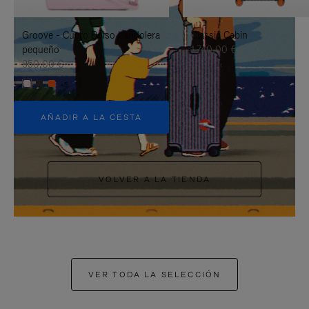
PAUSARLO.
PARA
Groove - Cuero Bolso bandolera
Classic Cabin
ACTIVARLO.
pequeño
1.740,00 €
950,00 €
+5
AÑADIR A LA CESTA
VOLVER A LA TIENDA
VER TODA LA SELECCIÓN