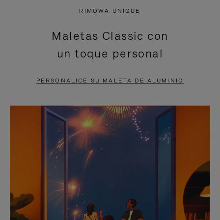
NO
DEL
RIMOWA UNIQUE
ESTÁ
VÍDEO
Maletas Classic con
PAUSADO,
ESTÁ
un toque personal
PULSE
DESACTIVADO:
PARA
PULSE
PERSONALICE SU MALETA DE ALUMINIO
PAUSARLO.
PARA
ACTIVARLO.