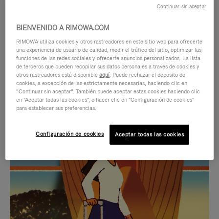
Continuar sin aceptar
BIENVENIDO A RIMOWA.COM
RIMOWA utiliza cookies y otros rastreadores en este sitio web para ofrecerte
una experiencia de usuario de calidad, medir el tráfico del sitio, optimizar las
funciones de las redes sociales y ofrecerte anuncios personalizados. La lista
de terceros que pueden recopilar sus datos personales a través de cookies y
otros rastreadores está disponible
aquí
. Puede rechazar el depósito de
cookies, a excepción de las estrictamente necesarias, haciendo clic en
“Continuar sin aceptar”. También puede aceptar estas cookies haciendo clic
en "Aceptar todas las cookies", o hacer clic en "Configuración de cookies"
para establecer sus preferencias.
EL
EL
Configuración de cookies
Aceptar todas las cookies
VÍDEO
SONIDO
NO
DEL
IDAS DE REGALO CUIDADOSAMENTE ELEGIDAS
ESTÁ
VÍDEO
Encuentre su compañero de
PAUSADO,
ESTÁ
viaje ideal
PULSE
DESACTIVADO: