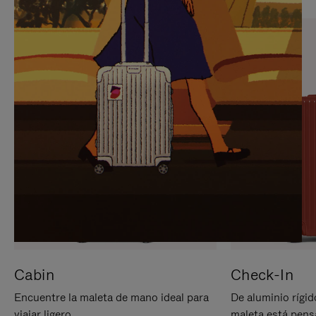
PARA
PULSE
PAUSARLO.
PARA
ACTIVARLO.
Cabin
Check-In
Encuentre la maleta de mano ideal para
De aluminio rígid
viajar ligero.
maleta está pens