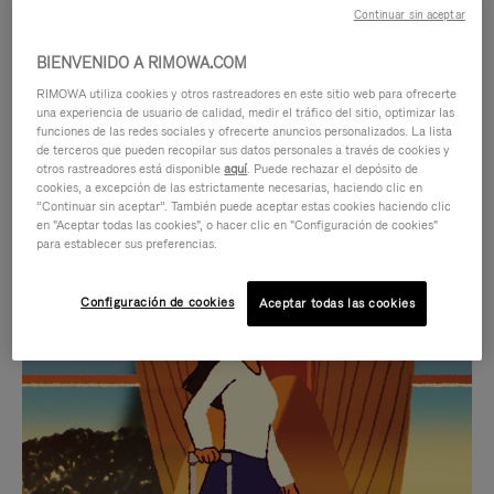
Continuar sin aceptar
BIENVENIDO A RIMOWA.COM
RIMOWA utiliza cookies y otros rastreadores en este sitio web para ofrecerte
una experiencia de usuario de calidad, medir el tráfico del sitio, optimizar las
funciones de las redes sociales y ofrecerte anuncios personalizados. La lista
de terceros que pueden recopilar sus datos personales a través de cookies y
otros rastreadores está disponible
aquí
. Puede rechazar el depósito de
cookies, a excepción de las estrictamente necesarias, haciendo clic en
“Continuar sin aceptar”. También puede aceptar estas cookies haciendo clic
en "Aceptar todas las cookies", o hacer clic en "Configuración de cookies"
para establecer sus preferencias.
EL
EL
Configuración de cookies
Aceptar todas las cookies
VÍDEO
SONIDO
NO
DEL
IDAS DE REGALO CUIDADOSAMENTE ELEGIDAS
ESTÁ
VÍDEO
Encuentre su compañero de
PAUSADO,
ESTÁ
viaje ideal
PULSE
DESACTIVADO: