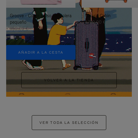
PAUSARLO.
PARA
Groove - Cuero Bolso bandolera
Classic Cabin
ACTIVARLO.
pequeño
1.740,00 €
950,00 €
+5
AÑADIR A LA CESTA
VOLVER A LA TIENDA
VER TODA LA SELECCIÓN