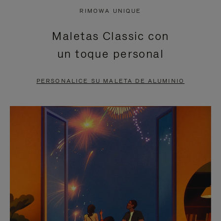
NO
DEL
RIMOWA UNIQUE
ESTÁ
VÍDEO
Maletas Classic con
PAUSADO,
ESTÁ
un toque personal
PULSE
DESACTIVADO:
PARA
PULSE
PERSONALICE SU MALETA DE ALUMINIO
PAUSARLO.
PARA
ACTIVARLO.