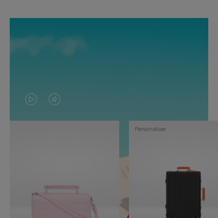
EL
EL
VÍDEO
SONIDO
Personalizar
NO
DEL
ESTÁ
VÍDEO
PAUSADO,
ESTÁ
PULSE
DESACTIVADO:
PARA
PULSE