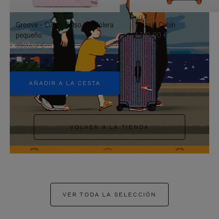
PAUSARLO.
PARA
Groove - Cuero Bolso bandolera
Classic Cabin
ACTIVARLO.
pequeño
1.740,00 €
950,00 €
+5
AÑADIR A LA CESTA
VOLVER A LA TIENDA
VER TODA LA SELECCIÓN