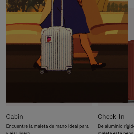
PARA
PULSE
PAUSARLO.
PARA
ACTIVARLO.
Cabin
Check-In
Encuentre la maleta de mano ideal para
De aluminio rígid
viajar ligero.
maleta está pens