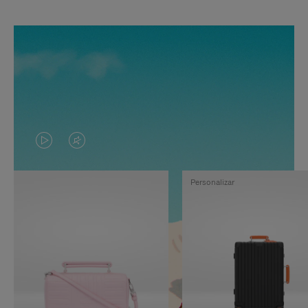
EL
EL
VÍDEO
SONIDO
Personalizar
NO
DEL
ESTÁ
VÍDEO
PAUSADO,
ESTÁ
PULSE
DESACTIVADO:
PARA
PULSE