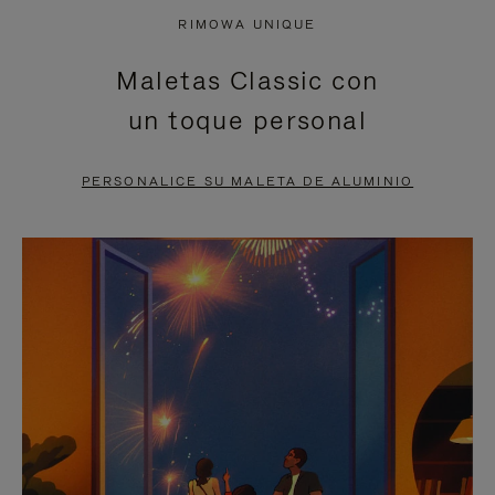
NO
DEL
RIMOWA UNIQUE
ESTÁ
VÍDEO
Maletas Classic con
PAUSADO,
ESTÁ
un toque personal
PULSE
DESACTIVADO:
PARA
PULSE
PERSONALICE SU MALETA DE ALUMINIO
PAUSARLO.
PARA
ACTIVARLO.