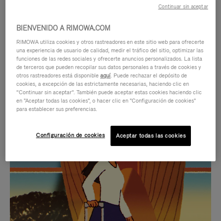
Continuar sin aceptar
BIENVENIDO A RIMOWA.COM
RIMOWA utiliza cookies y otros rastreadores en este sitio web para ofrecerte
una experiencia de usuario de calidad, medir el tráfico del sitio, optimizar las
funciones de las redes sociales y ofrecerte anuncios personalizados. La lista
de terceros que pueden recopilar sus datos personales a través de cookies y
otros rastreadores está disponible
aquí
. Puede rechazar el depósito de
cookies, a excepción de las estrictamente necesarias, haciendo clic en
“Continuar sin aceptar”. También puede aceptar estas cookies haciendo clic
en "Aceptar todas las cookies", o hacer clic en "Configuración de cookies"
para establecer sus preferencias.
EL
EL
Configuración de cookies
Aceptar todas las cookies
VÍDEO
SONIDO
NO
DEL
IDAS DE REGALO CUIDADOSAMENTE ELEGIDAS
ESTÁ
VÍDEO
Encuentre su compañero de
PAUSADO,
ESTÁ
viaje ideal
PULSE
DESACTIVADO: