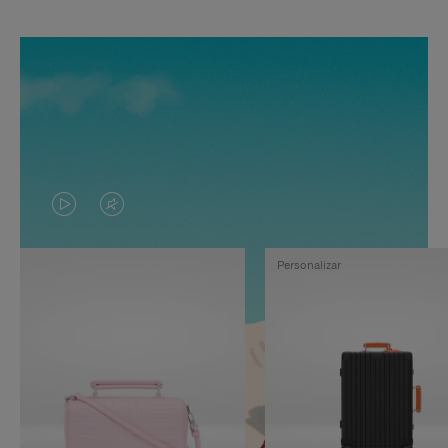
EL
EL
VÍDEO
SONIDO
Personalizar
NO
DEL
ESTÁ
VÍDEO
PAUSADO,
ESTÁ
PULSE
DESACTIVADO:
PARA
PULSE