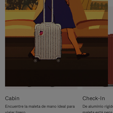
PARA
PULSE
PAUSARLO.
PARA
ACTIVARLO.
Cabin
Check-In
Encuentre la maleta de mano ideal para
De aluminio rígid
viajar ligero.
maleta está pens