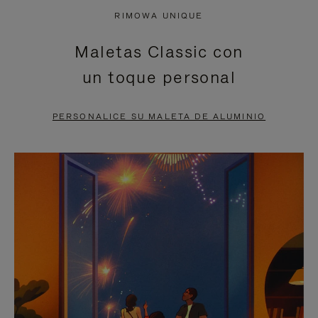
NO
DEL
RIMOWA UNIQUE
ESTÁ
VÍDEO
Maletas Classic con
PAUSADO,
ESTÁ
un toque personal
PULSE
DESACTIVADO:
PARA
PULSE
PERSONALICE SU MALETA DE ALUMINIO
PAUSARLO.
PARA
ACTIVARLO.