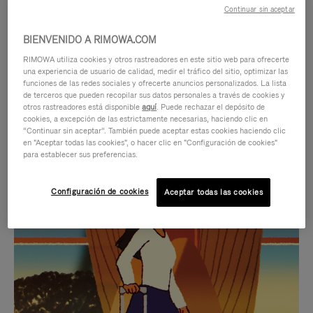
Continuar sin aceptar
BIENVENIDO A RIMOWA.COM
RIMOWA utiliza cookies y otros rastreadores en este sitio web para ofrecerte
una experiencia de usuario de calidad, medir el tráfico del sitio, optimizar las
funciones de las redes sociales y ofrecerte anuncios personalizados. La lista
de terceros que pueden recopilar sus datos personales a través de cookies y
otros rastreadores está disponible
aquí
. Puede rechazar el depósito de
cookies, a excepción de las estrictamente necesarias, haciendo clic en
“Continuar sin aceptar”. También puede aceptar estas cookies haciendo clic
en "Aceptar todas las cookies", o hacer clic en "Configuración de cookies"
para establecer sus preferencias.
EL
EL
Configuración de cookies
Aceptar todas las cookies
VÍDEO
SONIDO
NO
DEL
IDAS DE REGALO CUIDADOSAMENTE ELEGIDAS
ESTÁ
VÍDEO
Encuentre su compañero de
PAUSADO,
ESTÁ
viaje ideal
PULSE
DESACTIVADO: