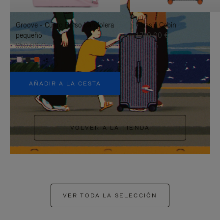
PAUSARLO.
PARA
Groove - Cuero Bolso bandolera
Classic Cabin
ACTIVARLO.
pequeño
1.740,00 €
950,00 €
+5
AÑADIR A LA CESTA
VOLVER A LA TIENDA
VER TODA LA SELECCIÓN