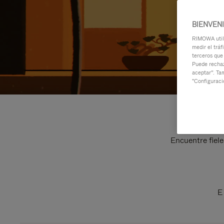
BIENVEN
RIMOWA utili
medir el tráf
terceros que
Puede rechaz
aceptar”. Ta
"Configuraci
Encuentre fiele
E