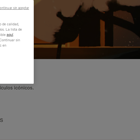
ontinuar sin aceptar
o de calidad,
os. La lista de
nible
aquí
.
Continuar sin
ic en
ículos icónicos.
AS