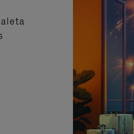
aleta
s