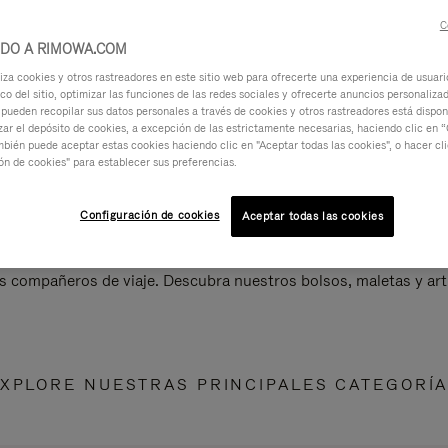
C
IDO A RIMOWA.COM
za cookies y otros rastreadores en este sitio web para ofrecerte una experiencia de usuari
ico del sitio, optimizar las funciones de las redes sociales y ofrecerte anuncios personalizad
 pueden recopilar sus datos personales a través de cookies y otros rastreadores está dispo
ar el depósito de cookies, a excepción de las estrictamente necesarias, haciendo clic en “
mbién puede aceptar estas cookies haciendo clic en "Aceptar todas las cookies", o hacer cl
ón de cookies" para establecer sus preferencias.
Configuración de cookies
Aceptar todas las cookies
s compañeros de viaje. Descubra nuestros bolsos, maletas y art
XPLORE NUESTRAS PRINCIPALES CATEGORÍ