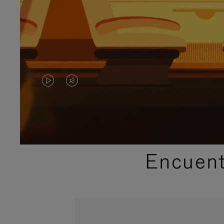
EL
EL
VÍDEO
SONIDO
NO
DEL
ESTÁ
VÍDEO
Encuent
PAUSADO,
ESTÁ
PULSE
DESACTIVADO:
PARA
PULSE
PAUSARLO.
PARA