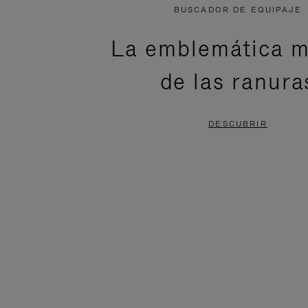
NO
DEL
BUSCADOR DE EQUIPAJE
ESTÁ
VÍDEO
La emblemática m
PAUSADO,
ESTÁ
de las ranura
PULSE
DESACTIVADO:
PARA
PULSE
DESCUBRIR
PAUSARLO.
PARA
ACTIVARLO.