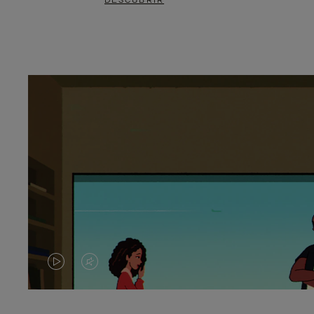
DESCUBRIR
EL
EL
VÍDEO
SONIDO