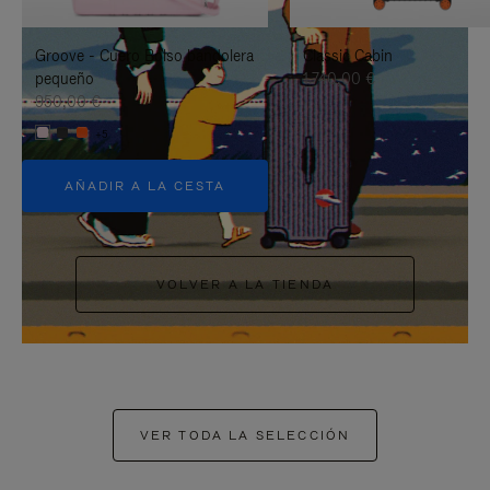
PAUSARLO.
PARA
Groove - Cuero Bolso bandolera
Classic Cabin
ACTIVARLO.
pequeño
1.740,00 €
950,00 €
+5
AÑADIR A LA CESTA
VOLVER A LA TIENDA
VER TODA LA SELECCIÓN