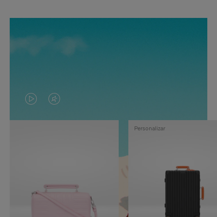
EL
EL
VÍDEO
SONIDO
Personalizar
NO
DEL
ESTÁ
VÍDEO
PAUSADO,
ESTÁ
PULSE
DESACTIVADO:
PARA
PULSE