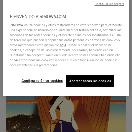
Continuar sin aceptar
BIENVENIDO A RIMOWA.COM
RIMOWA utiliza cookies y otros rastreadores en este sitio web para ofrecerte
una experiencia de usuario de calidad, medir el tráfico del sitio, optimizar las
funciones de las redes sociales y ofrecerte anuncios personalizados. La lista
de terceros que pueden recopilar sus datos personales a través de cookies y
otros rastreadores está disponible
aquí
. Puede rechazar el depósito de
cookies, a excepción de las estrictamente necesarias, haciendo clic en
“Continuar sin aceptar”. También puede aceptar estas cookies haciendo clic
en "Aceptar todas las cookies", o hacer clic en "Configuración de cookies"
para establecer sus preferencias.
EL
EL
Configuración de cookies
Aceptar todas las cookies
VÍDEO
SONIDO
NO
DEL
IDAS DE REGALO CUIDADOSAMENTE ELEGIDAS
ESTÁ
VÍDEO
Encuentre su compañero de
PAUSADO,
ESTÁ
viaje ideal
PULSE
DESACTIVADO: