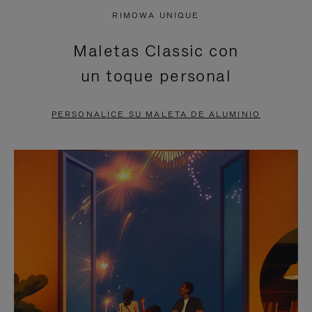
NO
DEL
RIMOWA UNIQUE
ESTÁ
VÍDEO
Maletas Classic con
PAUSADO,
ESTÁ
un toque personal
PULSE
DESACTIVADO:
PARA
PULSE
PERSONALICE SU MALETA DE ALUMINIO
PAUSARLO.
PARA
ACTIVARLO.