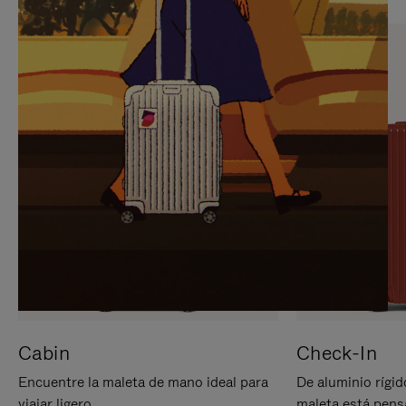
PARA
PULSE
PAUSARLO.
PARA
ACTIVARLO.
Cabin
Check-In
Encuentre la maleta de mano ideal para
De aluminio rígid
viajar ligero.
maleta está pens