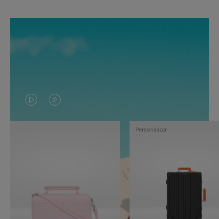
EL
EL
VÍDEO
SONIDO
Personalizar
NO
DEL
ESTÁ
VÍDEO
PAUSADO,
ESTÁ
PULSE
DESACTIVADO:
PARA
PULSE