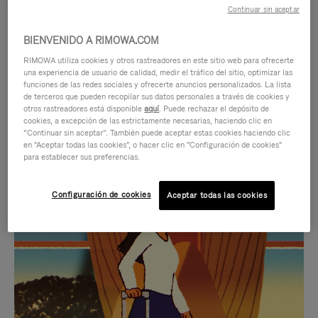
Continuar sin aceptar
BIENVENIDO A RIMOWA.COM
RIMOWA utiliza cookies y otros rastreadores en este sitio web para ofrecerte
una experiencia de usuario de calidad, medir el tráfico del sitio, optimizar las
funciones de las redes sociales y ofrecerte anuncios personalizados. La lista
de terceros que pueden recopilar sus datos personales a través de cookies y
otros rastreadores está disponible
aquí
. Puede rechazar el depósito de
cookies, a excepción de las estrictamente necesarias, haciendo clic en
“Continuar sin aceptar”. También puede aceptar estas cookies haciendo clic
en "Aceptar todas las cookies", o hacer clic en "Configuración de cookies"
para establecer sus preferencias.
EL
EL
Configuración de cookies
Aceptar todas las cookies
VÍDEO
SONIDO
NO
DEL
IDAS DE REGALO CUIDADOSAMENTE ELEGIDAS
ESTÁ
VÍDEO
Encuentre su compañero de
PAUSADO,
ESTÁ
viaje ideal
PULSE
DESACTIVADO: