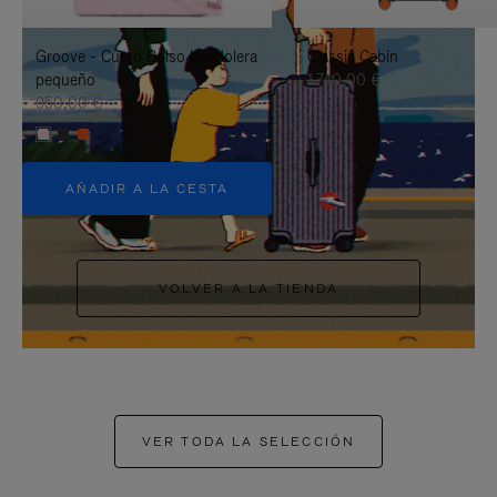
PAUSARLO.
PARA
Groove - Cuero Bolso bandolera
Classic Cabin
ACTIVARLO.
pequeño
1.740,00 €
950,00 €
+5
AÑADIR A LA CESTA
VOLVER A LA TIENDA
VER TODA LA SELECCIÓN