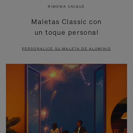
NO
DEL
RIMOWA UNIQUE
ESTÁ
VÍDEO
Maletas Classic con
PAUSADO,
ESTÁ
un toque personal
PULSE
DESACTIVADO:
PARA
PULSE
PERSONALICE SU MALETA DE ALUMINIO
PAUSARLO.
PARA
ACTIVARLO.