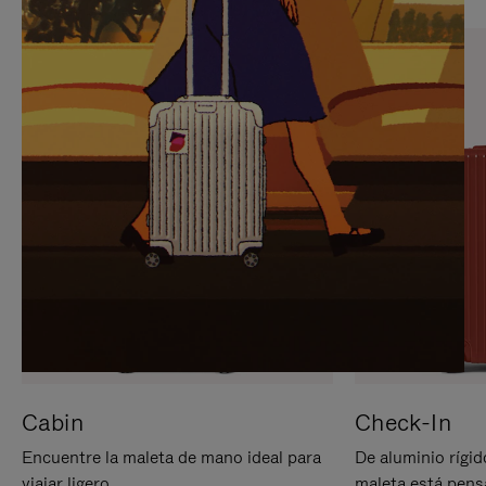
PARA
PULSE
PAUSARLO.
PARA
ACTIVARLO.
Cabin
Check-In
Encuentre la maleta de mano ideal para
De aluminio rígid
viajar ligero.
maleta está pens