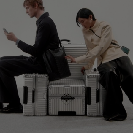
NO
DEL
ESTÁ
VÍDEO
SIGA DESCUBRIENDO LA COLECCIÓN
PAUSADO,
ESTÁ
PULSE
DESACTIVADO:
VER TODOS LOS BOLSOS RIMOWA
PARA
PULSE
PAUSARLO.
PARA
ACTIVARLO.
DISEÑO ALEMÁN
Cada artículo se somete a pruebas de calidad y se
inspecciona minuciosamente