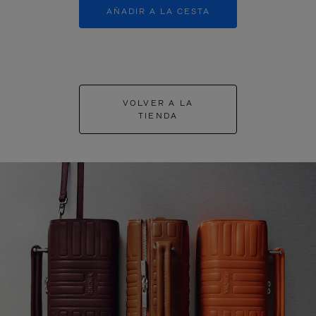
AÑADIR A LA CESTA
AÑADIR A
VOLVER A LA
TIENDA