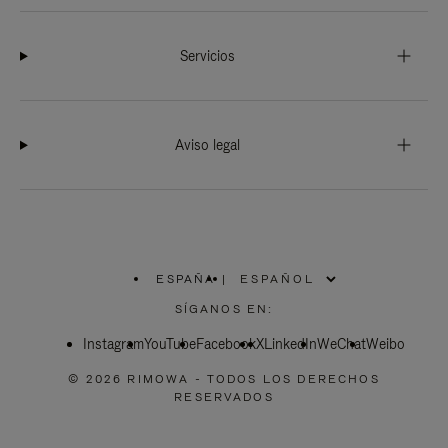
Servicios
Aviso legal
ESPAÑA
|
,
ELIGE
SÍGANOS EN:
LA
UBICACIÓN
Instagram
YouTube
Facebook
X
LinkedIn
WeChat
Weibo
© 2026 RIMOWA - TODOS LOS DERECHOS
RESERVADOS