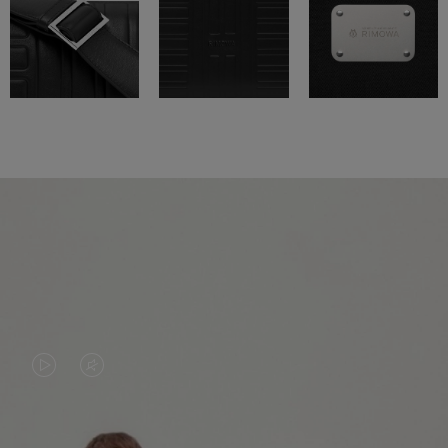
EL
EL
VÍDEO
SONIDO