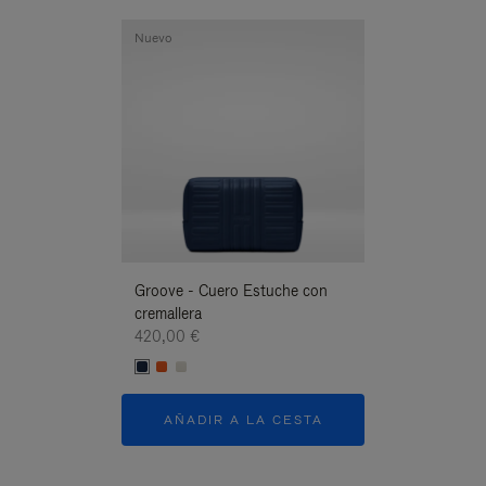
Nuevo
Nuevo
Groove - Cuero Estuche con
Groove - Cuero
cremallera
cremallera
420,00 €
420,00 €
AÑADIR A LA CESTA
AÑADIR A