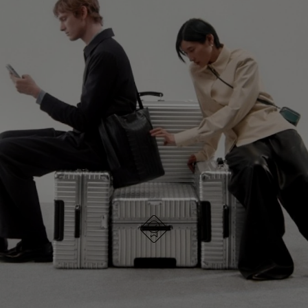
NO
DEL
ESTÁ
VÍDEO
SIGA DESCUBRIENDO LA COLECCIÓN
PAUSADO,
ESTÁ
PULSE
DESACTIVADO:
VER TODOS LOS BOLSOS RIMOWA
PARA
PULSE
PAUSARLO.
PARA
ACTIVARLO.
DISEÑO ALEMÁN
Cada artículo se somete a pruebas de calidad y se
inspecciona minuciosamente