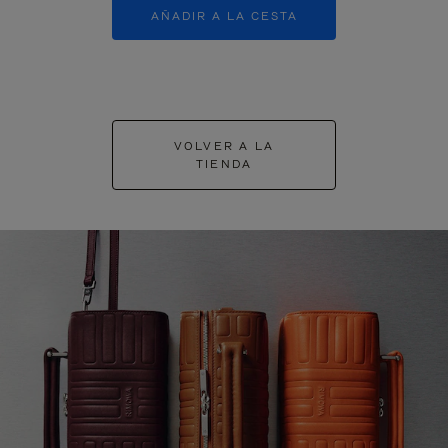
AÑADIR A LA CESTA
AÑADIR A
VOLVER A LA
TIENDA