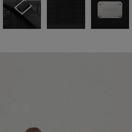
EL
EL
VÍDEO
SONIDO