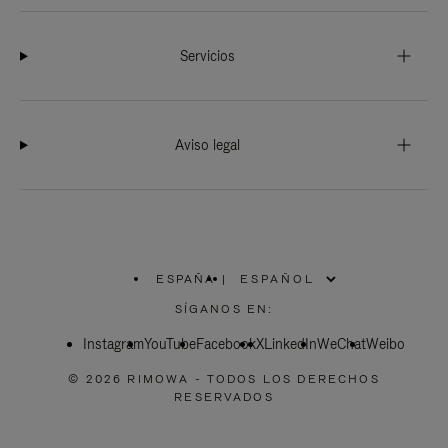
Servicios
Aviso legal
ESPAÑA
|
,
ELIGE
SÍGANOS EN:
LA
UBICACIÓN
Instagram
YouTube
Facebook
X
LinkedIn
WeChat
Weibo
© 2026 RIMOWA - TODOS LOS DERECHOS
RESERVADOS