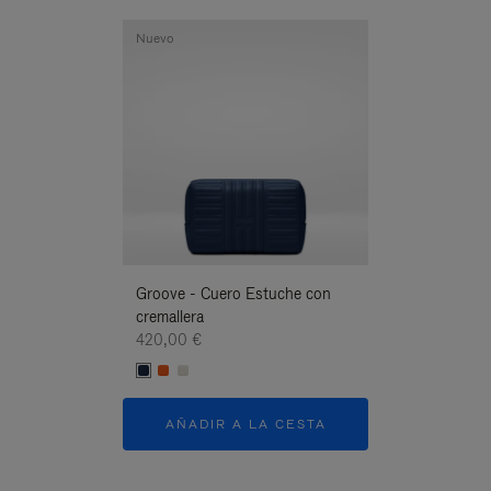
Nuevo
Nuevo
Groove - Cuero Estuche con
Groove - Cuero
cremallera
cremallera
420,00 €
420,00 €
AÑADIR A LA CESTA
AÑADIR A