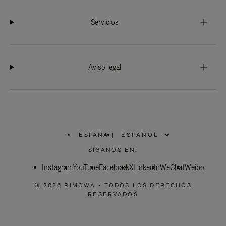
Servicios
Aviso legal
ESPAÑA
|
,
ELIGE
SÍGANOS EN:
LA
UBICACIÓN
Instagram
YouTube
Facebook
X
LinkedIn
WeChat
Weibo
© 2026 RIMOWA - TODOS LOS DERECHOS
RESERVADOS