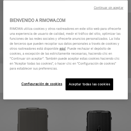
Continuar sin aceptar
BIENVENIDO A RIMOWA.COM
RIMOWA utiliza cookies y otros rastreadores en este sitio web para ofrecerte
una experiencia de usuario de calidad, medir el tráfico del sitio, optimizar las
funciones de las redes sociales y ofrecerte anuncios personalizados. La lista
de terceros que pueden recopilar sus datos personales a través de cookies y
otros rastreadores está disponible
aquí
. Puede rechazar el depósito de
cookies, a excepción de las estrictamente necesarias, haciendo clic en
“Continuar sin aceptar”. También puede aceptar estas cookies haciendo clic
en "Aceptar todas las cookies", o hacer clic en "Configuración de cookies"
para establecer sus preferencias.
Essential Cabin
770,00 €
Configuración de cookies
Aceptar todas las cookies
+5