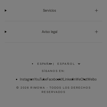
Servicios
Aviso legal
ESPAÑA
|
,
ELIGE
SÍGANOS EN:
LA
UBICACIÓN
Instagram
YouTube
Facebook
X
LinkedIn
WeChat
Weibo
© 2026 RIMOWA - TODOS LOS DERECHOS
RESERVADOS