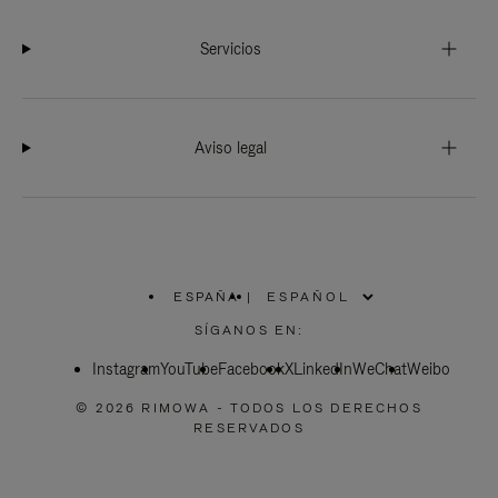
Servicios
Aviso legal
ESPAÑA
|
,
ELIGE
SÍGANOS EN:
LA
UBICACIÓN
Instagram
YouTube
Facebook
X
LinkedIn
WeChat
Weibo
© 2026 RIMOWA - TODOS LOS DERECHOS
RESERVADOS