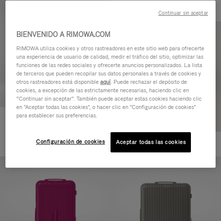
Continuar sin aceptar
BIENVENIDO A RIMOWA.COM
RIMOWA utiliza cookies y otros rastreadores en este sitio web para ofrecerte
una experiencia de usuario de calidad, medir el tráfico del sitio, optimizar las
funciones de las redes sociales y ofrecerte anuncios personalizados. La lista
de terceros que pueden recopilar sus datos personales a través de cookies y
otros rastreadores está disponible
aquí
. Puede rechazar el depósito de
cookies, a excepción de las estrictamente necesarias, haciendo clic en
“Continuar sin aceptar”. También puede aceptar estas cookies haciendo clic
en "Aceptar todas las cookies", o hacer clic en "Configuración de cookies"
para establecer sus preferencias.
Essential Check-In M
880,00 €
Configuración de cookies
Aceptar todas las cookies
+1