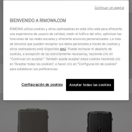
Continuar sin aceptar
BIENVENIDO A RIMOWA.COM
RIMOWA utiliza cookies y otros rastreadores en este sitio web para ofrecerte
una experiencia de usuario de calidad, medir el tráfico del sitio, optimizar las
funciones de las redes sociales y ofrecerte anuncios personalizados. La lista
de terceros que pueden recopilar sus datos personales a través de cookies y
otros rastreadores está disponible
aquí
. Puede rechazar el depósito de
cookies, a excepción de las estrictamente necesarias, haciendo clic en
“Continuar sin aceptar”. También puede aceptar estas cookies haciendo clic
en "Aceptar todas las cookies", o hacer clic en "Configuración de cookies"
para establecer sus preferencias.
Essential Cabin
770,00 €
Configuración de cookies
Aceptar todas las cookies
+5