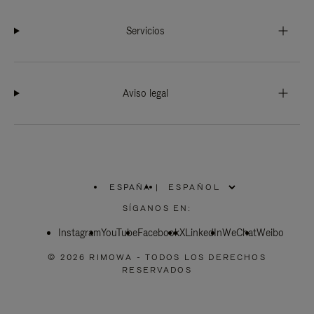
Servicios
Aviso legal
ESPAÑA
|
,
ELIGE
SÍGANOS EN:
LA
UBICACIÓN
Instagram
YouTube
Facebook
X
LinkedIn
WeChat
Weibo
© 2026 RIMOWA - TODOS LOS DERECHOS
RESERVADOS