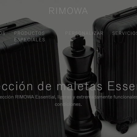
OS
PRODUCTOS
PERSONALIZAR
SERVICIO
ESPECIALES
cción de maletas Esse
lección RIMOWA Essential, ligeras y extremadamente funcionale
condiciones.