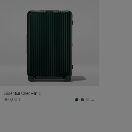
Essential Check-In L
960,00 €
+4