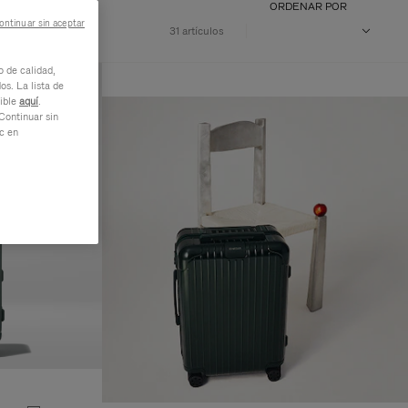
ORDENAR POR
ontinuar sin aceptar
31 artículos
o de calidad,
os. La lista de
nible
aquí
.
Continuar sin
ic en