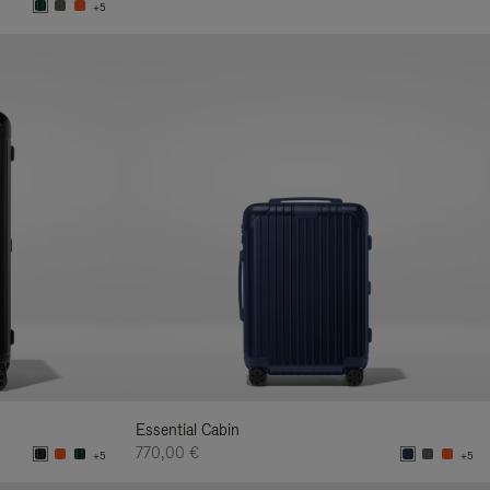
+5
Essential Cabin
770,00 €
+5
+5