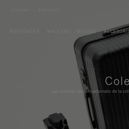
ESPAÑA
|
ESPAÑOL
,
ELIGE
LA
UBICACIÓN
NOVEDADES
MALETAS
BOLSOS
ACCESORI
Cole
Las maletas de policarbonato de la co