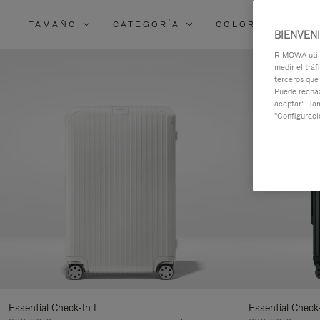
TAMAÑO
CATEGORÍA
COLOR
MAT
BIENVEN
RIMOWA utili
medir el tráf
terceros que
Puede rechaz
aceptar”. Ta
"Configuraci
Essential Check-In L
Essential Check