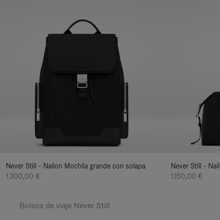
Never Still - Nailon Mochila grande con solapa
Never Still - Na
1.300,00 €
1.150,00 €
Bolsos de viaje Never Still