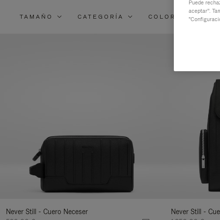
Puede rechaz
aceptar”. Ta
TAMAÑO
CATEGORÍA
COLOR
MAT
"Configuraci
Never Still - Cuero Neceser
Never Still - C