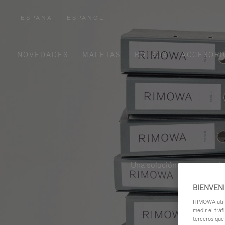
ESPAÑA
|
ESPAÑOL
,
ELIGE
LA
UBICACIÓN
NOVEDADES
MALETAS
BOLSOS
ACCESORI
Una solución contemporánea
BIENVEN
RIMOWA utili
medir el tráf
terceros que