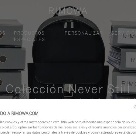
OS
PRODUCTOS
PERSONALIZAR
SERVICIO
ESPECIALES
Colección Never Still
, funcional y elegante para los desplazamientos urbanos diario
C
IDO A RIMOWA.COM
za cookies y otros rastreadores en este sitio web para ofrecerte una experiencia de usuari
ico del sitio, optimizar las funciones de las redes sociales y ofrecerte anuncios personalizad
 pueden recopilar sus datos personales a través de cookies y otros rastreadores está dispo