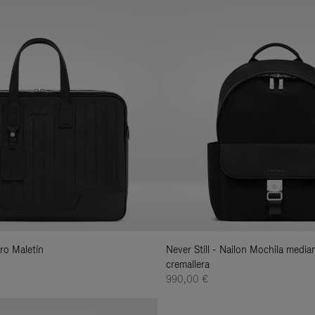
ero Maletín
Never Still - Nailon Mochila media
cremallera
990,00 €