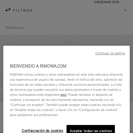
ORDENAR POR
FILTROS
10 artículos
Continuar sin aceptar
BIENVENIDO A RIMOWA.COM
RIMOWA utiliza cookies y otros rastreadores en este sitio web para ofrecerte
una experiencia de usuario de calidad, medir el tráfico del sitio, optimizar las
funciones de las redes sociales y ofrecerte anuncios personalizados. La lista
de terceros que pueden recopilar sus datos personales a través de cookies y
otros rastreadores está disponible
aquí
. Puede rechazar el depósito de
cookies, a excepción de las estrictamente necesarias, haciendo clic en
“Continuar sin aceptar”. También puede aceptar estas cookies haciendo clic
Never Still - Cuero Neceser
Never Still - Cuero Mochila
en "Aceptar todas las cookies", o hacer clic en "Configuración de cookies"
590,00 €
grande con solapa
para establecer sus preferencias.
1.850,00 €
Configuración de cookies
Aceptar todas las cookies