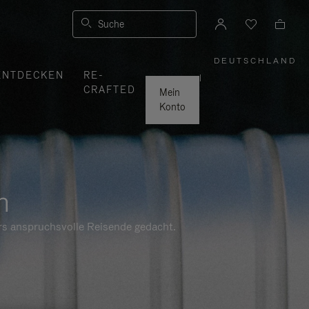
Suche
DEUTSCHLAND
,
ENTDECKEN
RE-
WÄHLEN
|
SIE
CRAFTED
IHRE
Mein
REGION
AUS
Konto
n
ers anspruchsvolle Reisende gedacht.