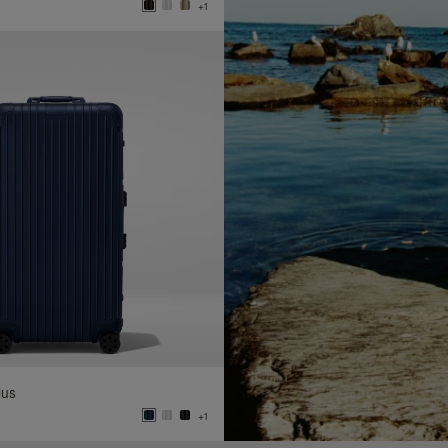
+1
lus
+1