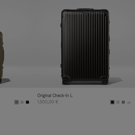
Original Check-In L
1.500,00 €
+1