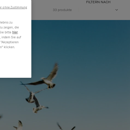
FILTERN NACH
er ohne Zustimmung
33 produkte
lebnis zu
u zeigen, die
Sie bitte
hier
.
, indem Sie auf
 "Akzeptieren
n" klicken.