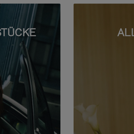
STÜCKE
AL