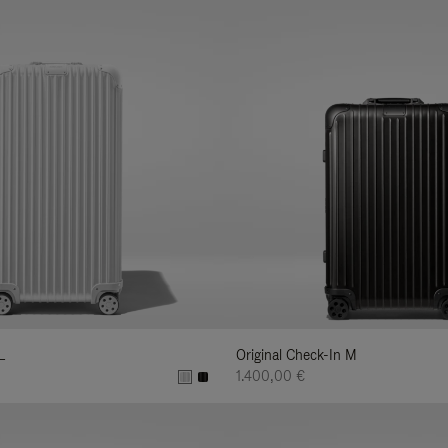
L
Original Check-In M
1.400,00 €