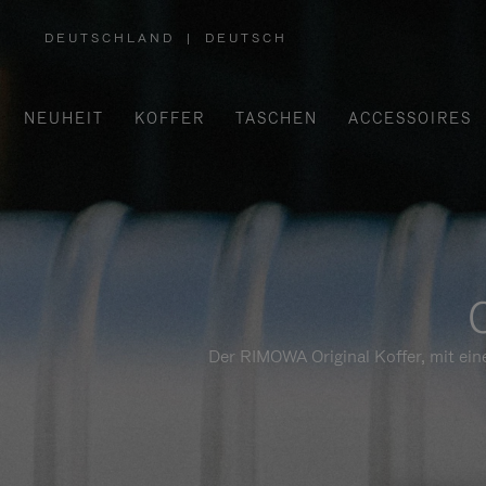
DEUTSCHLAND
|
DEUTSCH
,
WÄHLEN
SIE
IHRE
REGION
AUS
NEUHEIT
KOFFER
TASCHEN
ACCESSOIRES
Der RIMOWA Original Koffer, mit ein