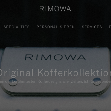
SPECIALTIES
PERSONALISIEREN
SERVICES
Original Kofferkollektio
em der berühmtesten Kofferdesigns aller Zeiten, ist für besond