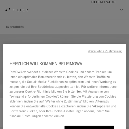
FILTERN NACH
FILTER
10 produkte
Weiter ohne Zustimmung
HERZLICH WILLKOMMEN BEI RIMOWA
RIMOWA verwendet auf dieser Website Cookies und andere Tracker, um
Ihnen ein optimales Benutzererlebnis zu bieten, den Website-Traffic zu
messen, die Social-Media-Funktionen zu optimieren und Ihnen Werbung zu
zeigen, die auf Ihre Bedürfnisse zugeschnitten ist. Für weitere Informationen
zu unserer Cookie-Richtlinie klicken Sie bitte
hier
. Mit Ausnahme von
"zwingend erforderlichen Cookies", können Sie die Platzierung von Cookies
ablehnen, indem Sie auf "Weiter ohne Zustimmung" klicken. Alternativ
Never Still - Leder Kulturbeutel
Never Still - Leder Rucksack
können Sie entweder alle Cookies akzeptieren, indem Sie "Akzeptieren und
Fortfahren" klicken, oder Ihre Cookie-Einstellungen ändern, indem Sie
590,00 €
Large
"Cookie Einstellungen ändern" klicken.
1.850,00 €