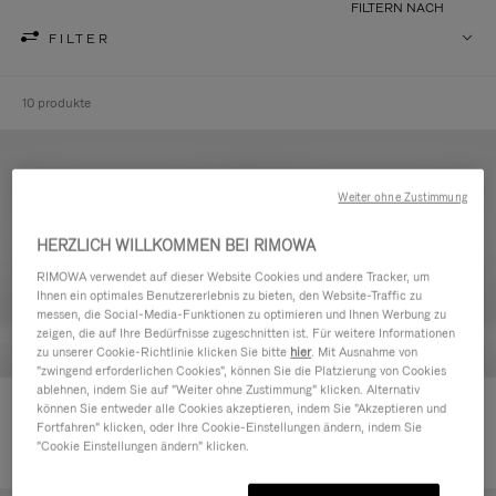
FILTERN NACH
FILTER
10 produkte
Weiter ohne Zustimmung
HERZLICH WILLKOMMEN BEI RIMOWA
RIMOWA verwendet auf dieser Website Cookies und andere Tracker, um
Ihnen ein optimales Benutzererlebnis zu bieten, den Website-Traffic zu
messen, die Social-Media-Funktionen zu optimieren und Ihnen Werbung zu
zeigen, die auf Ihre Bedürfnisse zugeschnitten ist. Für weitere Informationen
zu unserer Cookie-Richtlinie klicken Sie bitte
hier
. Mit Ausnahme von
"zwingend erforderlichen Cookies", können Sie die Platzierung von Cookies
ablehnen, indem Sie auf "Weiter ohne Zustimmung" klicken. Alternativ
Never Still - Leder Kulturbeutel
Never Still - Leder Rucksack
können Sie entweder alle Cookies akzeptieren, indem Sie "Akzeptieren und
Fortfahren" klicken, oder Ihre Cookie-Einstellungen ändern, indem Sie
590,00 €
Large
"Cookie Einstellungen ändern" klicken.
1.850,00 €