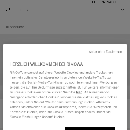
FILTERN NACH
FILTER
10 produkte
Weiter ohne Zustimmung
HERZLICH WILLKOMMEN BEI RIMOWA
RIMOWA verwendet auf dieser Website Cookies und andere Tracker, um
Ihnen ein optimales Benutzererlebnis zu bieten, den Website-Traffic zu
messen, die Social-Media-Funktionen zu optimieren und Ihnen Werbung zu
zeigen, die auf Ihre Bedürfnisse zugeschnitten ist. Für weitere Informationen
zu unserer Cookie-Richtlinie klicken Sie bitte
hier
. Mit Ausnahme von
"zwingend erforderlichen Cookies", können Sie die Platzierung von Cookies
ablehnen, indem Sie auf "Weiter ohne Zustimmung" klicken. Alternativ
Never Still - Leder Kulturbeutel
Never Still - Leder Rucksack
können Sie entweder alle Cookies akzeptieren, indem Sie "Akzeptieren und
Fortfahren" klicken, oder Ihre Cookie-Einstellungen ändern, indem Sie
590,00 €
Large
"Cookie Einstellungen ändern" klicken.
1.850,00 €