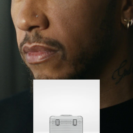
ihn weit über seine gewohnte Umgebung
herausgeführt. Getrieben von seiner Lust auf neue
DRÜCKEN
SIE
Erfahrungen in der Welt hört er nicht auf, sich
SIE,
ZUM
selbst herauszufordern und immer weiter zu lernen.
UM
AUFHEBEN
ES
DER
Sein RIMOWA Pilot ist immer an seiner Seite – und
jede Spur auf ihm erzählt die Geschichte eines
ABZUSPIELEN.
STUMMSCHALTUNG
anderen Ortes und davon, was er dort erlebt hat.