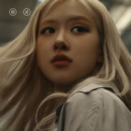
DAS
VIDEO
VIDEO
IST
IST
STUMMGESCHALTET,
Rosé erkundet die Welt non-stop, und mit jeder
ANGEHALTEN,
BITTE
Reise erhält sie neue Perspektiven, die einen
BITTE
KLICKEN
bleibenden Eindruck bei ihr hinterlassen. Mit jedem
neuen Ziel entdeckt sie die Welt und sich selber auf
DRÜCKEN
SIE
neue Weise.
SIE,
ZUM
UM
AUFHEBEN
Ihr RIMOWA Classic Cabin ist eine Erinnerung an
ES
DER
alle Geschichten, die sie gesammelt hat – jeder
Sticker, Kratzer und jede Delle ist ein Symbol für
ABZUSPIELEN.
STUMMSCHALTUNG
ihren Weg.