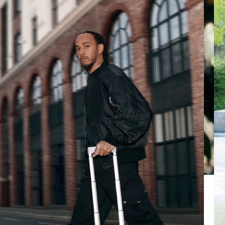
UM
AUFHEBEN
ES
DER
ABZUSPIELEN.
STUMMSCHALTUNG