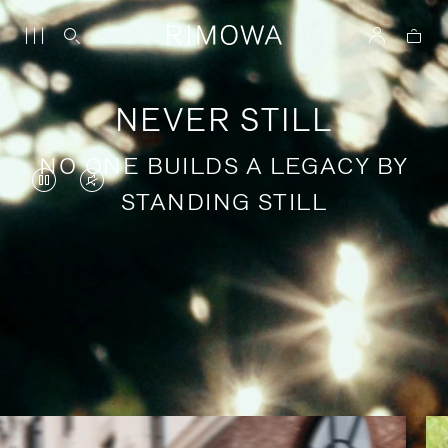
NEVER STILL
NO ONE BUILDS A LEGACY BY
DAS
VIDEO
STANDING STILL
VIDEO
IST
IST
STUMMGESCHALTET,
ANGEHALTEN,
BITTE
Geschichten über inspirierende
BITTE
KLICKEN
Reisen
DRÜCKEN
SIE
SIE,
ZUM