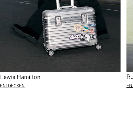
Ro
Lewis Hamilton
EN
ENTDECKEN