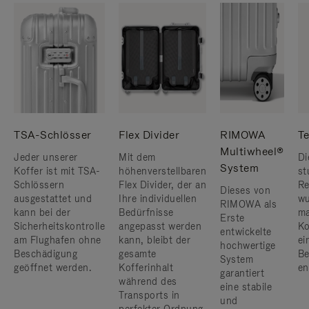
TSA-Schlösser
Flex Divider
RIMOWA
Te
Multiwheel®
Jeder unserer
Mit dem
Di
System
Koffer ist mit TSA-
höhenverstellbaren
st
Schlössern
Flex Divider, der an
Re
Dieses von
ausgestattet und
Ihre individuellen
wu
RIMOWA als
kann bei der
Bedürfnisse
ma
Erste
Sicherheitskontrolle
angepasst werden
Ko
entwickelte
am Flughafen ohne
kann, bleibt der
ei
hochwertige
Beschädigung
gesamte
Be
System
geöffnet werden.
Kofferinhalt
en
garantiert
während des
eine stabile
Transports in
und