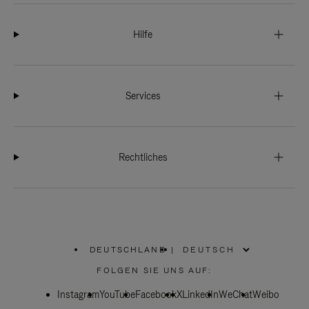
Hilfe
Services
Rechtliches
DEUTSCHLAND
|
,
WÄHLEN
FOLGEN SIE UNS AUF:
SIE
IHRE
Instagram
YouTube
REGION
Facebook
X
LinkedIn
WeChat
Weibo
AUS