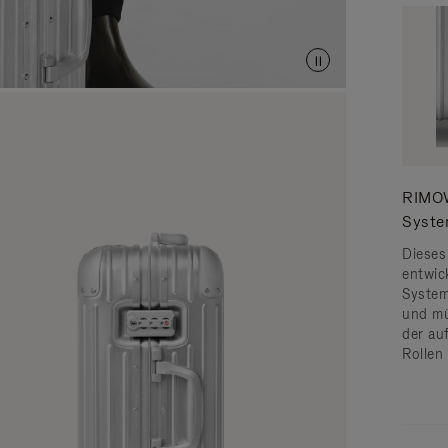
RIMOW
Syst
Dieses
entwic
System 
und mü
der au
Rollen