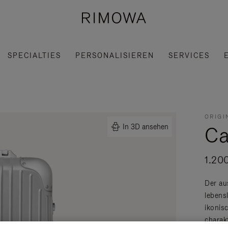
SPECIALTIES
PERSONALISIEREN
SERVICES
ORIGI
Ca
In 3D ansehen
1.20
Der au
lebens
ikonis
charak