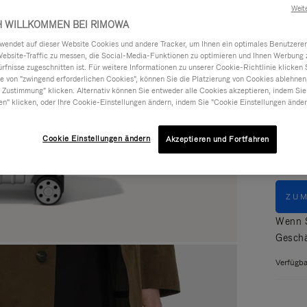
Lesen S
Weit
H WILLKOMMEN BEI RIMOWA
ndet auf dieser Website Cookies und andere Tracker, um Ihnen ein optimales Benutzerer
Website-Traffic zu messen, die Social-Media-Funktionen zu optimieren und Ihnen Werbung z
ürfnisse zugeschnitten ist. Für weitere Informationen zu unserer Cookie-Richtlinie klicken 
 von "zwingend erforderlichen Cookies", können Sie die Platzierung von Cookies ablehnen
 Zustimmung" klicken. Alternativ können Sie entweder alle Cookies akzeptieren, indem Sie
Farbe
en" klicken, oder Ihre Cookie-Einstellungen ändern, indem Sie "Cookie Einstellungen änder
Cookie Einstellungen ändern
Akzeptieren und Fortfahren
ZU
Wenn S
Geschä
Verfügba