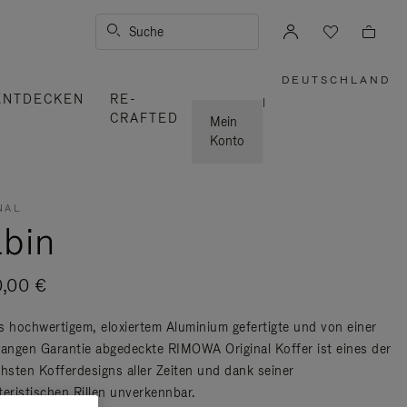
Suche
DEUTSCHLAND
,
ENTDECKEN
RE-
WÄHLEN
|
SIE
CRAFTED
IHRE
Mein
REGION
AUS
Konto
NAL
bin
0,00 €
s hochwertigem, eloxiertem Aluminium gefertigte und von einer
langen Garantie abgedeckte RIMOWA Original Koffer ist eines der
chsten Kofferdesigns aller Zeiten und dank seiner
teristischen Rillen unverkennbar.