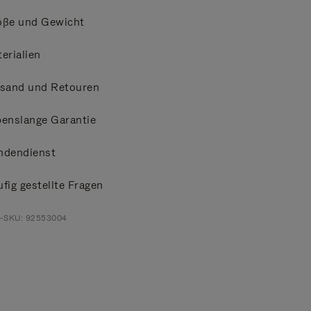
öße und Gewicht
erialien
rsand und Retouren
enslange Garantie
ndendienst
fig gestellte Fragen
t-SKU: 92553004