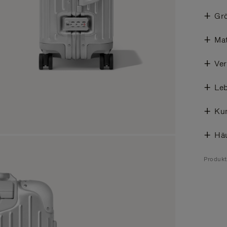
Gr
Mat
Ve
Leb
Ku
Häu
Produk