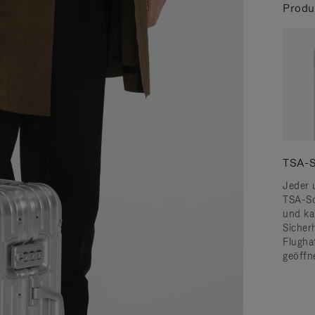
Produ
TSA-S
Jeder 
TSA-Sc
und ka
Sicher
Flugha
geöffn