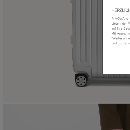
HERZLIC
RIMOWA verwe
bieten, den 
auf Ihre Bed
Mit Ausnahme
"Weiter ohne
und Fortfahr