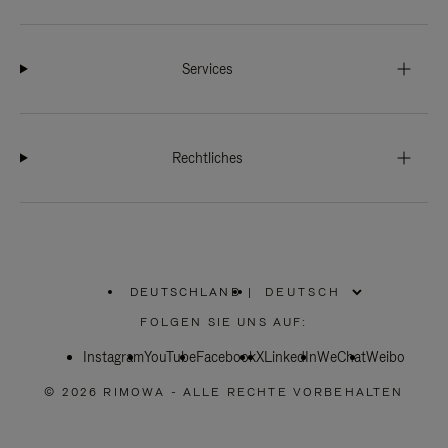
Services
Rechtliches
DEUTSCHLAND
|
,
WÄHLEN
FOLGEN SIE UNS AUF:
SIE
IHRE
Instagram
YouTube
REGION
Facebook
X
LinkedIn
WeChat
Weibo
AUS
© 2026 RIMOWA - ALLE RECHTE VORBEHALTEN