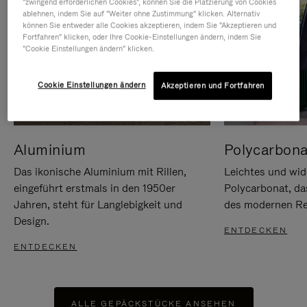
"zwingend erforderlichen Cookies", können Sie die Platzierung von Cookies
ablehnen, indem Sie auf "Weiter ohne Zustimmung" klicken. Alternativ
können Sie entweder alle Cookies akzeptieren, indem Sie "Akzeptieren und
Fortfahren" klicken, oder Ihre Cookie-Einstellungen ändern, indem Sie
"Cookie Einstellungen ändern" klicken.
Cookie Einstellungen ändern
Akzeptieren und Fortfahren
Aluminium
Polycarbona
Das ikonische Aluminium mit Rillen,
Leichtes und wid
eingeführt erstmals in den 1950er
Polycarbonat, d
Jahren, steht für Langlebigkeit und
des modernen Rei
Design.
ENTDECKEN
ENTDECKEN
ALLE GEPÄCKSTÜCKE ANSEHEN