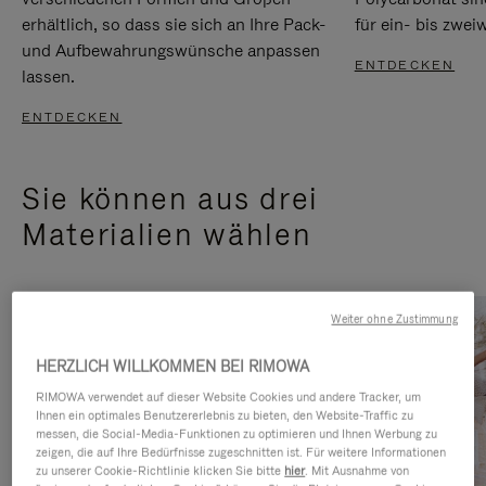
erhältlich, so dass sie sich an Ihre Pack-
für ein- bis zwei
und Aufbewahrungswünsche anpassen
ENTDECKEN
lassen.
ENTDECKEN
Sie können aus drei
Materialien wählen
Weiter ohne Zustimmung
HERZLICH WILLKOMMEN BEI RIMOWA
RIMOWA verwendet auf dieser Website Cookies und andere Tracker, um
Ihnen ein optimales Benutzererlebnis zu bieten, den Website-Traffic zu
messen, die Social-Media-Funktionen zu optimieren und Ihnen Werbung zu
zeigen, die auf Ihre Bedürfnisse zugeschnitten ist. Für weitere Informationen
zu unserer Cookie-Richtlinie klicken Sie bitte
hier
. Mit Ausnahme von