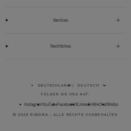
Services
Rechtliches
DEUTSCHLAND
|
,
WÄHLEN
FOLGEN SIE UNS AUF:
SIE
IHRE
Instagram
YouTube
REGION
Facebook
X
LinkedIn
WeChat
Weibo
AUS
© 2026 RIMOWA - ALLE RECHTE VORBEHALTEN