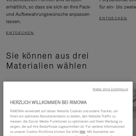
erhältlich, so dass sie sich an Ihre Pack-
für ein- bis zwei
und Aufbewahrungswünsche anpassen
ENTDECKEN
lassen.
ENTDECKEN
Sie können aus drei
Materialien wählen
Weiter ohne Zustimmung
HERZLICH WILLKOMMEN BEI RIMOWA
RIMOWA verwendet auf dieser Website Cookies und andere Tracker, um
Ihnen ein optimales Benutzererlebnis zu bieten, den Website-Traffic zu
messen, die Social-Media-Funktionen zu optimieren und Ihnen Werbung zu
zeigen, die auf Ihre Bedürfnisse zugeschnitten ist. Für weitere Informationen
zu unserer Cookie-Richtlinie klicken Sie bitte
hier
. Mit Ausnahme von