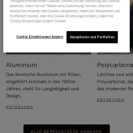
"zwingend erforderlichen Cookies", können Sie die Platzierung von Cookies
ablehnen, indem Sie auf "Weiter ohne Zustimmung" klicken. Alternativ
können Sie entweder alle Cookies akzeptieren, indem Sie "Akzeptieren und
Fortfahren" klicken, oder Ihre Cookie-Einstellungen ändern, indem Sie
"Cookie Einstellungen ändern" klicken.
Cookie Einstellungen ändern
Akzeptieren und Fortfahren
Aluminium
Polycarbona
Das ikonische Aluminium mit Rillen,
Leichtes und wid
eingeführt erstmals in den 1950er
Polycarbonat, d
Jahren, steht für Langlebigkeit und
des modernen Rei
Design.
ENTDECKEN
ENTDECKEN
ALLE GEPÄCKSTÜCKE ANSEHEN