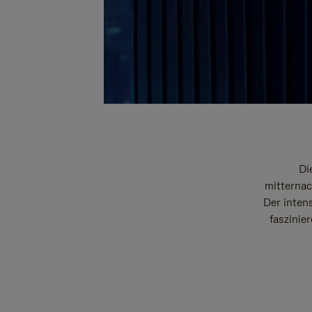
Di
mitternac
Der intens
faszinie