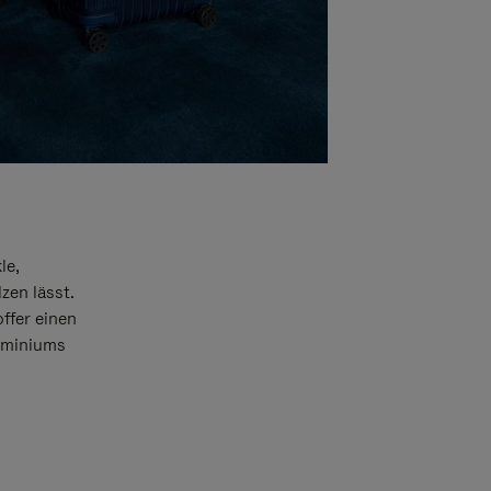
le,
zen lässt.
offer einen
luminiums