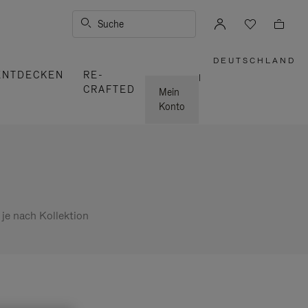
Suche
DEUTSCHLAND
,
ENTDECKEN
RE-
WÄHLEN
|
SIE
CRAFTED
IHRE
Mein
REGION
AUS
Konto
 je nach Kollektion