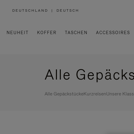
DEUTSCHLAND
|
DEUTSCH
,
WÄHLEN
SIE
IHRE
REGION
AUS
NEUHEIT
KOFFER
TASCHEN
ACCESSOIRES
Alle Gepäck
Alle Gepäckstücke
Kurzreisen
Unsere Klass