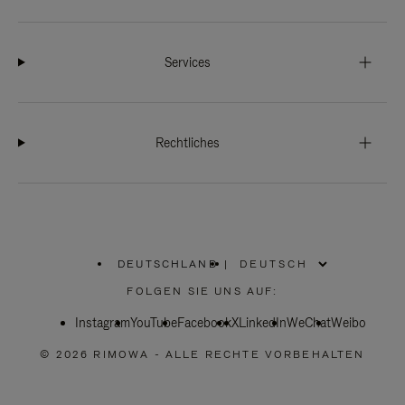
Services
Rechtliches
DEUTSCHLAND
|
,
WÄHLEN
FOLGEN SIE UNS AUF:
SIE
IHRE
Instagram
YouTube
REGION
Facebook
X
LinkedIn
WeChat
Weibo
AUS
© 2026 RIMOWA - ALLE RECHTE VORBEHALTEN