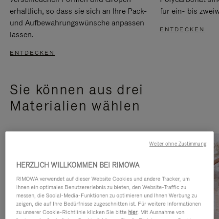
erhältlich, so dass sie sich an Ihre Pack-
für ein- bis zwei
und Aufbewahrungswünsche anpassen
ENTDECKEN
lassen.
ENTDECKEN
Sie können aus drei
Materialien wählen
Weiter ohne Zustimmung
HERZLICH WILLKOMMEN BEI RIMOWA
RIMOWA verwendet auf dieser Website Cookies und andere Tracker, um
Ihnen ein optimales Benutzererlebnis zu bieten, den Website-Traffic zu
messen, die Social-Media-Funktionen zu optimieren und Ihnen Werbung zu
zeigen, die auf Ihre Bedürfnisse zugeschnitten ist. Für weitere Informationen
zu unserer Cookie-Richtlinie klicken Sie bitte
hier
. Mit Ausnahme von