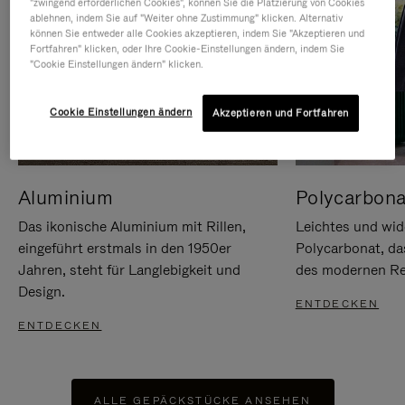
"zwingend erforderlichen Cookies", können Sie die Platzierung von Cookies
ablehnen, indem Sie auf "Weiter ohne Zustimmung" klicken. Alternativ
können Sie entweder alle Cookies akzeptieren, indem Sie "Akzeptieren und
Fortfahren" klicken, oder Ihre Cookie-Einstellungen ändern, indem Sie
"Cookie Einstellungen ändern" klicken.
Cookie Einstellungen ändern
Akzeptieren und Fortfahren
Aluminium
Polycarbona
Das ikonische Aluminium mit Rillen,
Leichtes und wid
eingeführt erstmals in den 1950er
Polycarbonat, d
Jahren, steht für Langlebigkeit und
des modernen Rei
Design.
ENTDECKEN
ENTDECKEN
ALLE GEPÄCKSTÜCKE ANSEHEN