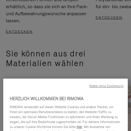
erhältlich, so dass sie sich an Ihre Pack-
für ein- bis zwei
und Aufbewahrungswünsche anpassen
ENTDECKEN
lassen.
ENTDECKEN
Sie können aus drei
Materialien wählen
Weiter ohne Zustimmung
HERZLICH WILLKOMMEN BEI RIMOWA
RIMOWA verwendet auf dieser Website Cookies und andere Tracker, um
Ihnen ein optimales Benutzererlebnis zu bieten, den Website-Traffic zu
messen, die Social-Media-Funktionen zu optimieren und Ihnen Werbung zu
zeigen, die auf Ihre Bedürfnisse zugeschnitten ist. Für weitere Informationen
zu unserer Cookie-Richtlinie klicken Sie bitte
hier
. Mit Ausnahme von