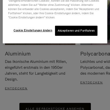
"zwingend erforderlichen Cookies", können Sie die Platzierung von Cookies
ablehnen, indem Sie auf "Weiter ohne Zustimmung" klicken. Alternativ
können Sie entweder alle Cookies akzeptieren, indem Sie "Akzeptieren und
Fortfahren" klicken, oder Ihre Cookie-Einstellungen ändern, indem Sie
"Cookie Einstellungen ändern" klicken.
Cookie Einstellungen ändern
Akzeptieren und Fortfahren
Aluminium
Polycarbona
Das ikonische Aluminium mit Rillen,
Leichtes und wid
eingeführt erstmals in den 1950er
Polycarbonat, d
Jahren, steht für Langlebigkeit und
des modernen Rei
Design.
ENTDECKEN
ENTDECKEN
ALLE GEPÄCKSTÜCKE ANSEHEN