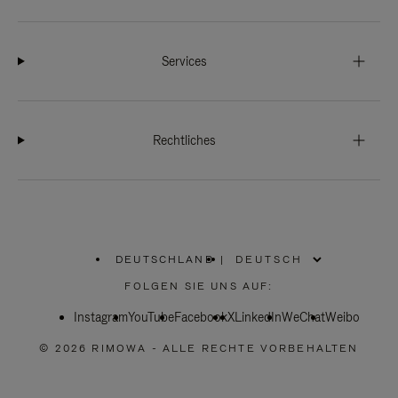
Services
Rechtliches
DEUTSCHLAND
|
,
WÄHLEN
FOLGEN SIE UNS AUF:
SIE
IHRE
Instagram
YouTube
REGION
Facebook
X
LinkedIn
WeChat
Weibo
AUS
© 2026 RIMOWA - ALLE RECHTE VORBEHALTEN