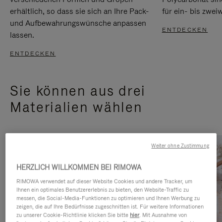
erhältlich, so dass sie sich an Ihre Pack-
für ein- bis zwei
und Aufbewahrungswünsche anpassen
ENTDECKEN
lassen.
ENTDECKEN
Sie können aus drei
Materialien wählen
Weiter ohne Zustimmung
HERZLICH WILLKOMMEN BEI RIMOWA
RIMOWA verwendet auf dieser Website Cookies und andere Tracker, um
Ihnen ein optimales Benutzererlebnis zu bieten, den Website-Traffic zu
messen, die Social-Media-Funktionen zu optimieren und Ihnen Werbung zu
zeigen, die auf Ihre Bedürfnisse zugeschnitten ist. Für weitere Informationen
zu unserer Cookie-Richtlinie klicken Sie bitte
hier
. Mit Ausnahme von