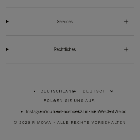
Services
Rechtliches
DEUTSCHLAND
|
,
WÄHLEN
FOLGEN SIE UNS AUF:
SIE
IHRE
Instagram
YouTube
REGION
Facebook
X
LinkedIn
WeChat
Weibo
AUS
© 2026 RIMOWA - ALLE RECHTE VORBEHALTEN