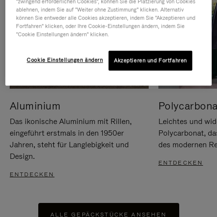
"zwingend erforderlichen Cookies", können Sie die Platzierung von Cookies
ablehnen, indem Sie auf "Weiter ohne Zustimmung" klicken. Alternativ
können Sie entweder alle Cookies akzeptieren, indem Sie "Akzeptieren und
Fortfahren" klicken, oder Ihre Cookie-Einstellungen ändern, indem Sie
"Cookie Einstellungen ändern" klicken.
Cookie Einstellungen ändern
Akzeptieren und Fortfahren
Aluminium
Polycarbona
Das ikonische Aluminium mit Rillen,
Leichtes und wid
eingeführt erstmals in den 1950er
Polycarbonat, d
Jahren, steht für Langlebigkeit und
des modernen Rei
Design.
ENTDECKEN
ENTDECKEN
ALLE GEPÄCKSTÜCKE ANSEHEN