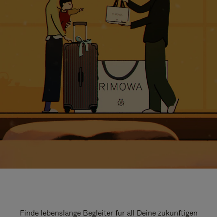
Finde lebenslange Begleiter für all Deine zukünftigen