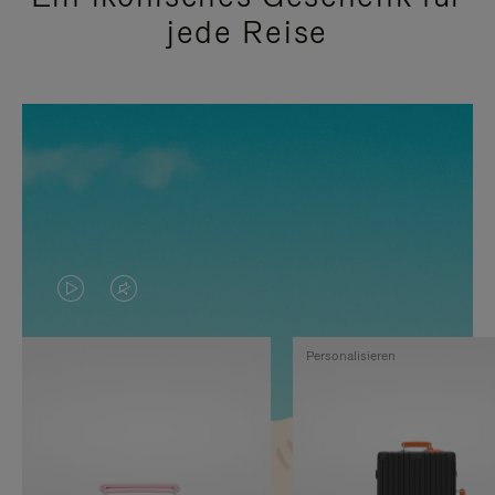
jede Reise
DAS
VIDEO
VIDEO
IST
Personalisieren
IST
STUMMGESCHALTET,
NICHT
BITTE
PAUSIERT,
KLICKEN