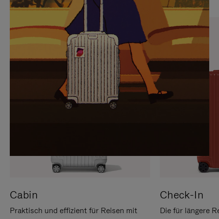
SIE,
AUFHEBEN
UM
DER
ES
STUMMSCHALTUNG
ANZUHALTEN
Cabin
Check-In
Praktisch und effizient für Reisen mit
Die für längere R