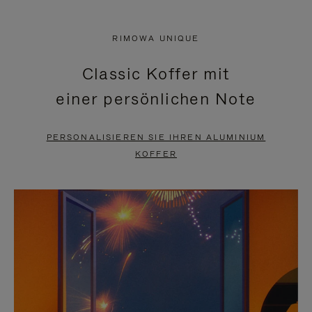
VIDEO
IST
IST
STUMMGESCHALTET,
RIMOWA UNIQUE
NICHT
BITTE
Classic Koffer mit
PAUSIERT,
KLICKEN
einer persönlichen Note
BITTE
SIE
DRÜCKEN
ZUM
PERSONALISIEREN SIE IHREN ALUMINIUM
SIE,
AUFHEBEN
KOFFER
UM
DER
ES
STUMMSCHALTUNG
ANZUHALTEN