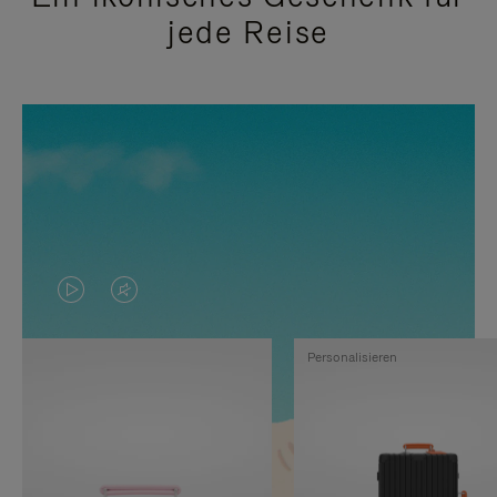
jede Reise
DAS
VIDEO
VIDEO
IST
Personalisieren
IST
STUMMGESCHALTET,
NICHT
BITTE
PAUSIERT,
KLICKEN