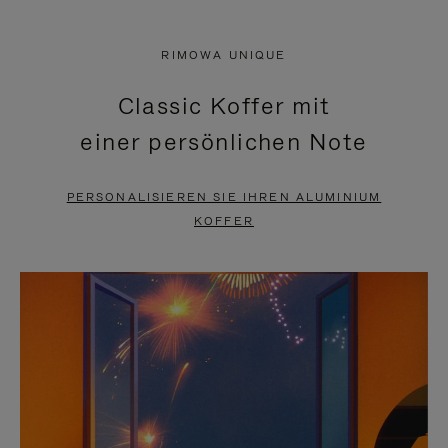
VIDEO
IST
IST
STUMMGESCHALTET,
RIMOWA UNIQUE
NICHT
BITTE
Classic Koffer mit
PAUSIERT,
KLICKEN
einer persönlichen Note
BITTE
SIE
DRÜCKEN
ZUM
PERSONALISIEREN SIE IHREN ALUMINIUM
SIE,
AUFHEBEN
KOFFER
UM
DER
ES
STUMMSCHALTUNG
ANZUHALTEN