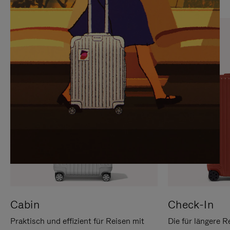
SIE,
AUFHEBEN
UM
DER
ES
STUMMSCHALTUNG
ANZUHALTEN
Cabin
Check-In
Praktisch und effizient für Reisen mit
Die für längere R