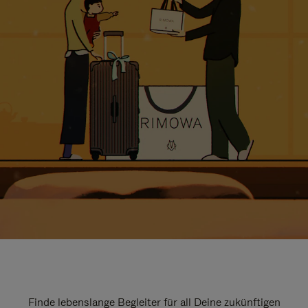
Finde lebenslange Begleiter für all Deine zukünftigen