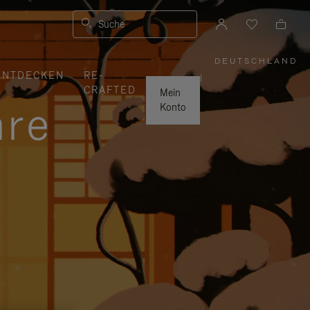
Suche
DEUTSCHLAND
,
ENTDECKEN
RE-
WÄHLEN
|
SIE
CRAFTED
IHRE
Mein
REGION
hre
AUS
Konto