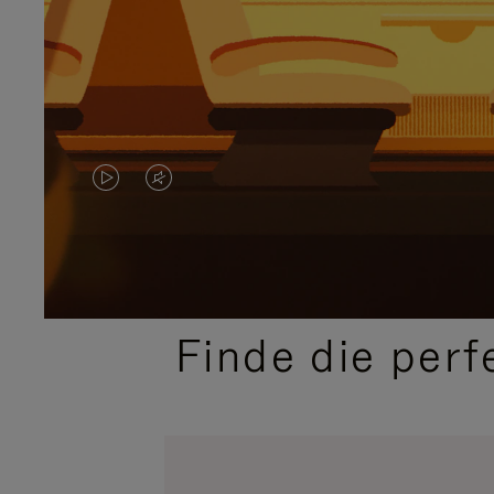
DAS
VIDEO
VIDEO
IST
IST
STUMMGESCHALTET
NICHT
BITTE
Finde die perf
PAUSIERT,
KLICKEN
BITTE
SIE
DRÜCKEN
ZUM
SIE,
AUFHEBEN