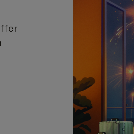
ffer
n