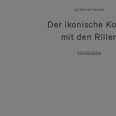
VIDEO
IST
IST
STUMMGESCHALTET,
GEPÄCKFINDER
NICHT
BITTE
Der ikonische Ko
PAUSIERT,
KLICKEN
mit den Rille
BITTE
SIE
DRÜCKEN
ZUM
ENTDECKEN
SIE,
AUFHEBEN
UM
DER
ES
STUMMSCHALTUNG
ANZUHALTEN