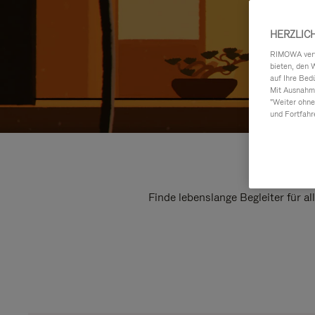
HERZLIC
RIMOWA verwe
bieten, den 
auf Ihre Bed
Mit Ausnahme
"Weiter ohne
und Fortfahr
Finde lebenslange Begleiter für a