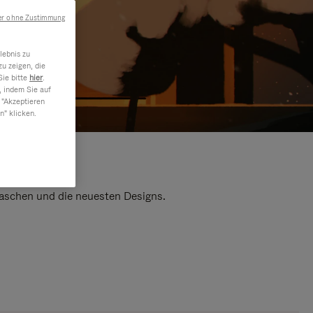
er ohne Zustimmung
lebnis zu
u zeigen, die
Sie bitte
hier
.
, indem Sie auf
 "Akzeptieren
n" klicken.
 Taschen und die neuesten Designs.