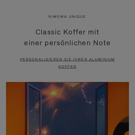
VIDEO
IST
IST
STUMMGESCHALTET,
RIMOWA UNIQUE
NICHT
BITTE
Classic Koffer mit
PAUSIERT,
KLICKEN
einer persönlichen Note
BITTE
SIE
DRÜCKEN
ZUM
PERSONALISIEREN SIE IHREN ALUMINIUM
SIE,
AUFHEBEN
KOFFER
UM
DER
ES
STUMMSCHALTUNG
ANZUHALTEN