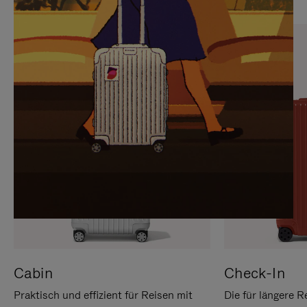
SIE,
AUFHEBEN
UM
DER
ES
STUMMSCHALTUNG
ANZUHALTEN
Cabin
Check-In
Praktisch und effizient für Reisen mit
Die für längere R