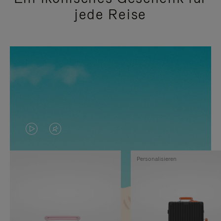
jede Reise
DAS
VIDEO
VIDEO
IST
Personalisieren
IST
STUMMGESCHALTET,
NICHT
BITTE
PAUSIERT,
KLICKEN