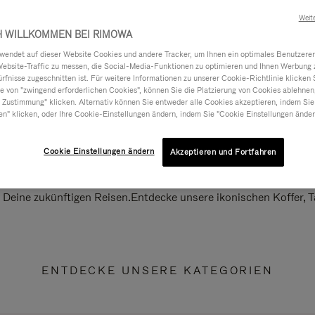
Weit
H WILLKOMMEN BEI RIMOWA
ndet auf dieser Website Cookies und andere Tracker, um Ihnen ein optimales Benutzerer
Website-Traffic zu messen, die Social-Media-Funktionen zu optimieren und Ihnen Werbung z
ürfnisse zugeschnitten ist. Für weitere Informationen zu unserer Cookie-Richtlinie klicken 
 von "zwingend erforderlichen Cookies", können Sie die Platzierung von Cookies ablehnen
 Zustimmung" klicken. Alternativ können Sie entweder alle Cookies akzeptieren, indem Sie
en" klicken, oder Ihre Cookie-Einstellungen ändern, indem Sie "Cookie Einstellungen änder
Cookie Einstellungen ändern
Akzeptieren und Fortfahren
ll Deine zukünftigen Reisen.Entdecke unsere ikonischen Koffer,
ENTDECKE UNSERE KATEGORIEN