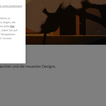
er ohne Zustimmung
lebnis zu
u zeigen, die
Sie bitte
hier
.
, indem Sie auf
 "Akzeptieren
n" klicken.
 Taschen und die neuesten Designs.