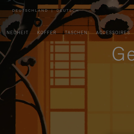
DEUTSCHLAND
|
DEUTSCH
,
WÄHLEN
SIE
IHRE
REGION
AUS
NEUHEIT
KOFFER
TASCHEN
ACCESSOIRES
Ge