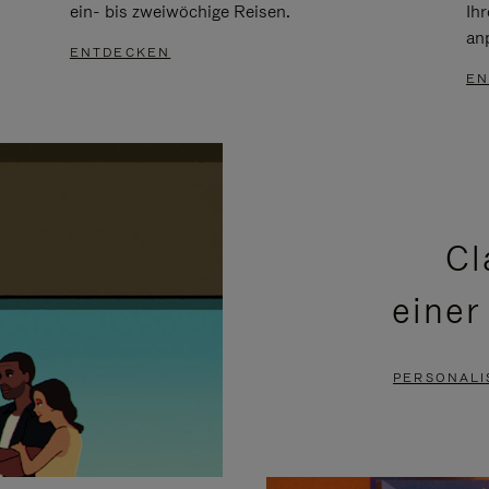
ein- bis zweiwöchige Reisen.
Ih
an
ENTDECKEN
EN
Cl
einer
PERSONALI