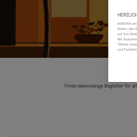
HERZLIC
RIMOWA verwe
bieten, den 
auf Ihre Bed
Mit Ausnahme
"Weiter ohne
und Fortfahr
Finde lebenslange Begleiter für a