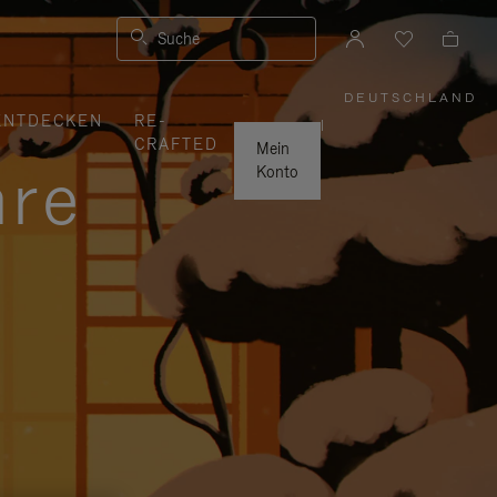
Suche
DEUTSCHLAND
,
ENTDECKEN
RE-
WÄHLEN
|
SIE
CRAFTED
IHRE
Mein
REGION
hre
AUS
Konto