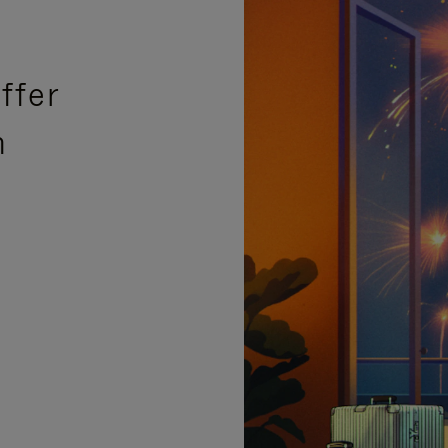
ffer
n