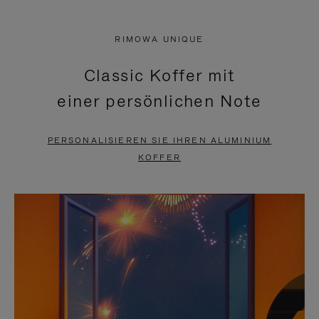
VIDEO
IST
IST
STUMMGESCHALTET,
RIMOWA UNIQUE
NICHT
BITTE
Classic Koffer mit
PAUSIERT,
KLICKEN
einer persönlichen Note
BITTE
SIE
DRÜCKEN
ZUM
PERSONALISIEREN SIE IHREN ALUMINIUM
SIE,
AUFHEBEN
KOFFER
UM
DER
ES
STUMMSCHALTUNG
ANZUHALTEN