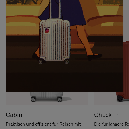
SIE,
AUFHEBEN
UM
DER
ES
STUMMSCHALTUNG
ANZUHALTEN
Cabin
Check-In
Praktisch und effizient für Reisen mit
Die für längere R