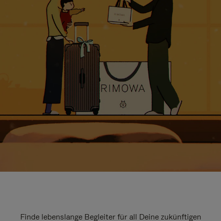
Finde lebenslange Begleiter für all Deine zukünftigen