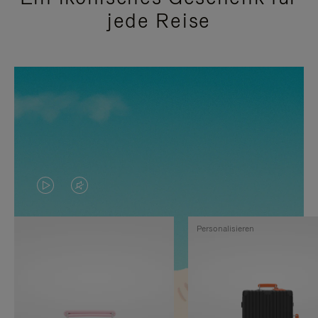
jede Reise
DAS
VIDEO
VIDEO
IST
Personalisieren
IST
STUMMGESCHALTET,
NICHT
BITTE
PAUSIERT,
KLICKEN