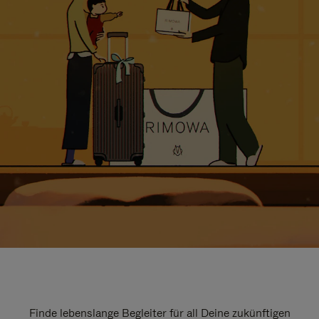
Finde lebenslange Begleiter für all Deine zukünftigen