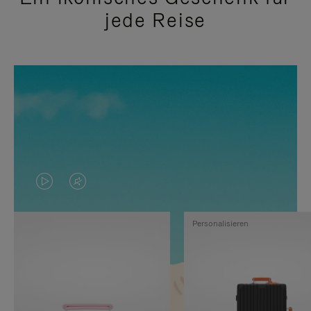
jede Reise
DAS
VIDEO
VIDEO
IST
Personalisieren
IST
STUMMGESCHALTET,
NICHT
BITTE
PAUSIERT,
KLICKEN