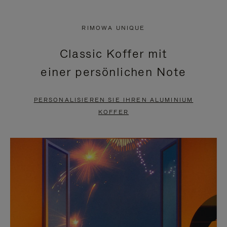
VIDEO
IST
IST
STUMMGESCHALTET,
RIMOWA UNIQUE
NICHT
BITTE
Classic Koffer mit
PAUSIERT,
KLICKEN
einer persönlichen Note
BITTE
SIE
DRÜCKEN
ZUM
PERSONALISIEREN SIE IHREN ALUMINIUM
SIE,
AUFHEBEN
KOFFER
UM
DER
ES
STUMMSCHALTUNG
ANZUHALTEN