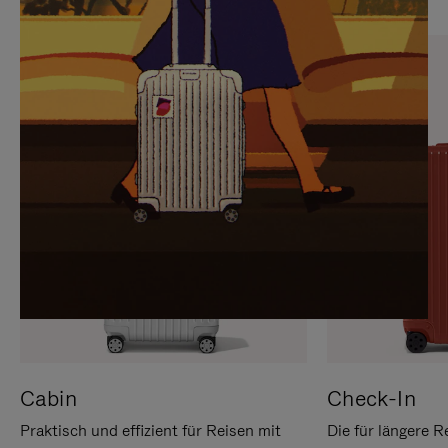
SIE,
AUFHEBEN
UM
DER
ES
STUMMSCHALTUNG
ANZUHALTEN
Cabin
Check-In
Praktisch und effizient für Reisen mit
Die für längere R