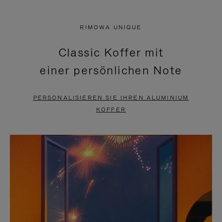
VIDEO
IST
IST
STUMMGESCHALTET,
RIMOWA UNIQUE
NICHT
BITTE
Classic Koffer mit
PAUSIERT,
KLICKEN
einer persönlichen Note
BITTE
SIE
DRÜCKEN
ZUM
PERSONALISIEREN SIE IHREN ALUMINIUM
SIE,
AUFHEBEN
KOFFER
UM
DER
ES
STUMMSCHALTUNG
ANZUHALTEN