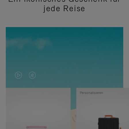
jede Reise
DAS
VIDEO
VIDEO
IST
Personalisieren
IST
STUMMGESCHALTET,
NICHT
BITTE
PAUSIERT,
KLICKEN