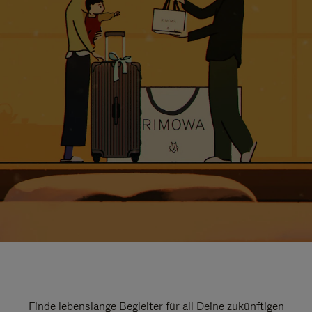
Finde lebenslange Begleiter für all Deine zukünftigen