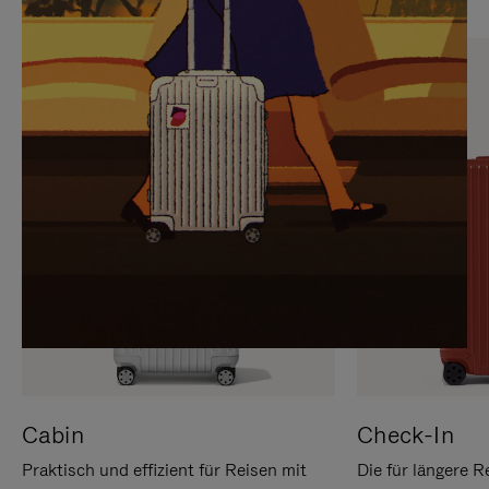
SIE,
AUFHEBEN
UM
DER
ES
STUMMSCHALTUNG
ANZUHALTEN
Cabin
Check-In
Praktisch und effizient für Reisen mit
Die für längere R