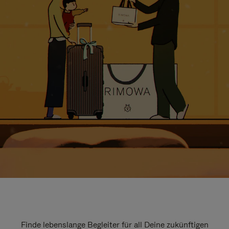
Finde lebenslange Begleiter für all Deine zukünftigen