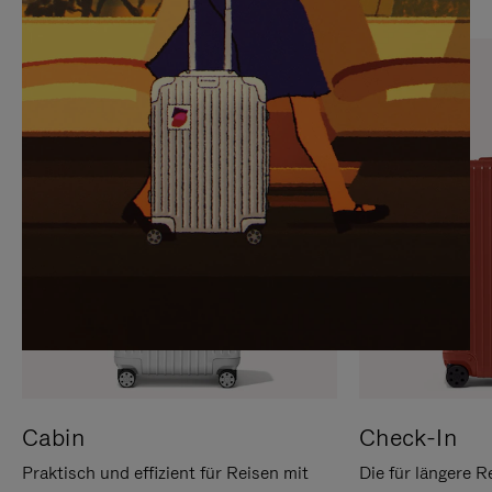
SIE,
AUFHEBEN
UM
DER
ES
STUMMSCHALTUNG
ANZUHALTEN
Cabin
Check-In
Praktisch und effizient für Reisen mit
Die für längere R