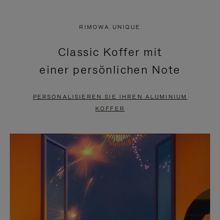
VIDEO
IST
IST
STUMMGESCHALTET,
RIMOWA UNIQUE
NICHT
BITTE
Classic Koffer mit
PAUSIERT,
KLICKEN
einer persönlichen Note
BITTE
SIE
DRÜCKEN
ZUM
PERSONALISIEREN SIE IHREN ALUMINIUM
SIE,
AUFHEBEN
KOFFER
UM
DER
ES
STUMMSCHALTUNG
ANZUHALTEN