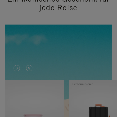
jede Reise
DAS
VIDEO
VIDEO
IST
Personalisieren
IST
STUMMGESCHALTET,
NICHT
BITTE
PAUSIERT,
KLICKEN