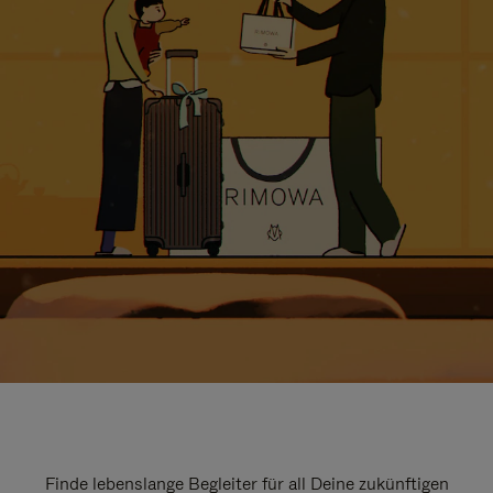
Finde lebenslange Begleiter für all Deine zukünftigen