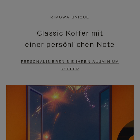
VIDEO
IST
IST
STUMMGESCHALTET,
RIMOWA UNIQUE
NICHT
BITTE
Classic Koffer mit
PAUSIERT,
KLICKEN
einer persönlichen Note
BITTE
SIE
DRÜCKEN
ZUM
PERSONALISIEREN SIE IHREN ALUMINIUM
SIE,
AUFHEBEN
KOFFER
UM
DER
ES
STUMMSCHALTUNG
ANZUHALTEN