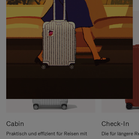
SIE,
AUFHEBEN
UM
DER
ES
STUMMSCHALTUNG
ANZUHALTEN
Cabin
Check-In
Praktisch und effizient für Reisen mit
Die für längere R