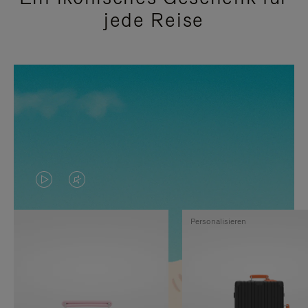
jede Reise
DAS
VIDEO
VIDEO
IST
Personalisieren
IST
STUMMGESCHALTET,
NICHT
BITTE
PAUSIERT,
KLICKEN