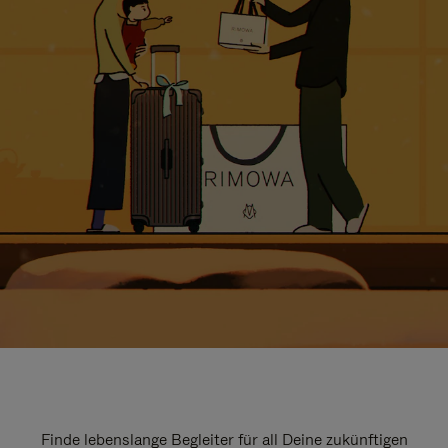
Finde lebenslange Begleiter für all Deine zukünftigen