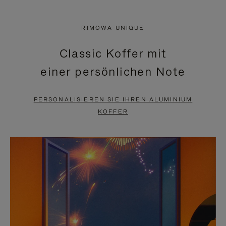
VIDEO
IST
IST
STUMMGESCHALTET,
RIMOWA UNIQUE
NICHT
BITTE
Classic Koffer mit
PAUSIERT,
KLICKEN
einer persönlichen Note
BITTE
SIE
DRÜCKEN
ZUM
PERSONALISIEREN SIE IHREN ALUMINIUM
SIE,
AUFHEBEN
KOFFER
UM
DER
ES
STUMMSCHALTUNG
ANZUHALTEN