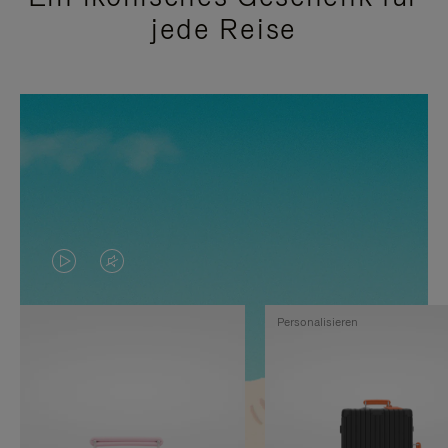
jede Reise
DAS
VIDEO
VIDEO
IST
Personalisieren
IST
STUMMGESCHALTET,
NICHT
BITTE
PAUSIERT,
KLICKEN