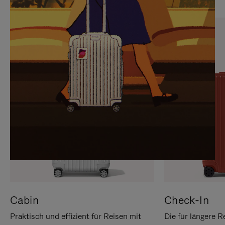
SIE,
AUFHEBEN
UM
DER
ES
STUMMSCHALTUNG
ANZUHALTEN
Cabin
Check-In
Praktisch und effizient für Reisen mit
Die für längere R