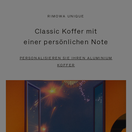
VIDEO
IST
IST
STUMMGESCHALTET,
RIMOWA UNIQUE
NICHT
BITTE
Classic Koffer mit
PAUSIERT,
KLICKEN
einer persönlichen Note
BITTE
SIE
DRÜCKEN
ZUM
PERSONALISIEREN SIE IHREN ALUMINIUM
SIE,
AUFHEBEN
KOFFER
UM
DER
ES
STUMMSCHALTUNG
ANZUHALTEN