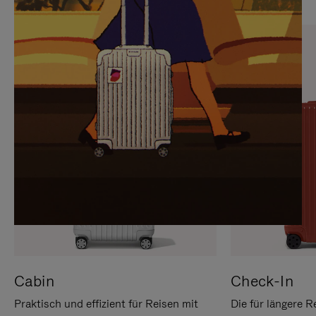
SIE,
AUFHEBEN
UM
DER
ES
STUMMSCHALTUNG
ANZUHALTEN
Cabin
Check-In
Praktisch und effizient für Reisen mit
Die für längere R