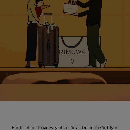
Finde lebenslange Begleiter für all Deine zukünftigen