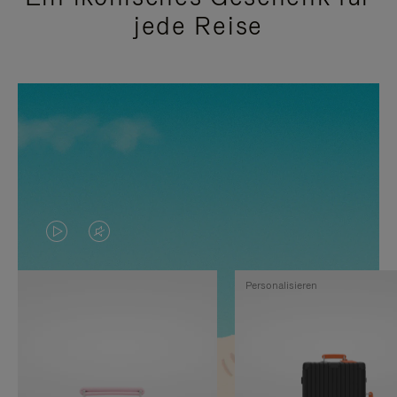
jede Reise
DAS
VIDEO
VIDEO
IST
Personalisieren
IST
STUMMGESCHALTET,
NICHT
BITTE
PAUSIERT,
KLICKEN