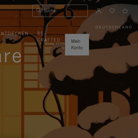
Suche
DEUTSCHLAND
,
ENTDECKEN
RE-
WÄHLEN
|
SIE
CRAFTED
IHRE
Mein
REGION
hre
AUS
Konto