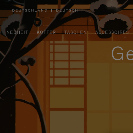
DEUTSCHLAND
|
DEUTSCH
,
WÄHLEN
SIE
IHRE
REGION
AUS
NEUHEIT
KOFFER
TASCHEN
ACCESSOIRES
Ge