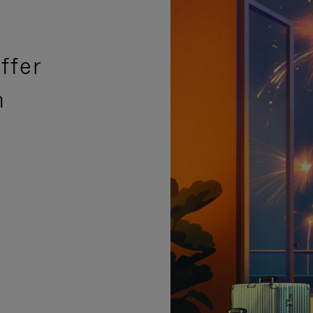
ffer
n