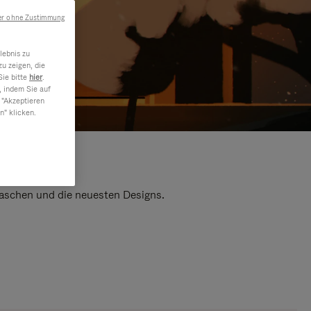
er ohne Zustimmung
lebnis zu
u zeigen, die
Sie bitte
hier
.
, indem Sie auf
 "Akzeptieren
n" klicken.
 Taschen und die neuesten Designs.