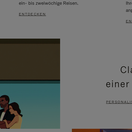
ein- bis zweiwöchige Reisen.
Ih
an
ENTDECKEN
EN
Cl
einer
PERSONALI