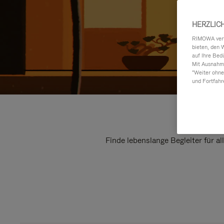
HERZLIC
RIMOWA verwe
bieten, den 
auf Ihre Bed
Mit Ausnahme
"Weiter ohne
und Fortfahr
Finde lebenslange Begleiter für a