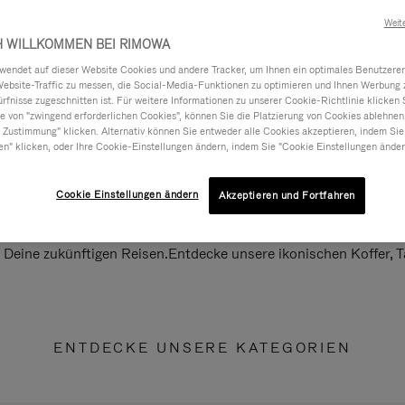
Weit
H WILLKOMMEN BEI RIMOWA
ndet auf dieser Website Cookies und andere Tracker, um Ihnen ein optimales Benutzerer
Website-Traffic zu messen, die Social-Media-Funktionen zu optimieren und Ihnen Werbung z
ürfnisse zugeschnitten ist. Für weitere Informationen zu unserer Cookie-Richtlinie klicken 
 von "zwingend erforderlichen Cookies", können Sie die Platzierung von Cookies ablehnen
 Zustimmung" klicken. Alternativ können Sie entweder alle Cookies akzeptieren, indem Sie
en" klicken, oder Ihre Cookie-Einstellungen ändern, indem Sie "Cookie Einstellungen änder
Cookie Einstellungen ändern
Akzeptieren und Fortfahren
ll Deine zukünftigen Reisen.Entdecke unsere ikonischen Koffer,
ENTDECKE UNSERE KATEGORIEN