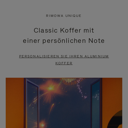
VIDEO
IST
IST
STUMMGESCHALTET,
RIMOWA UNIQUE
NICHT
BITTE
Classic Koffer mit
PAUSIERT,
KLICKEN
einer persönlichen Note
BITTE
SIE
DRÜCKEN
ZUM
PERSONALISIEREN SIE IHREN ALUMINIUM
SIE,
AUFHEBEN
KOFFER
UM
DER
ES
STUMMSCHALTUNG
ANZUHALTEN