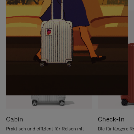
SIE,
AUFHEBEN
UM
DER
ES
STUMMSCHALTUNG
ANZUHALTEN
Cabin
Check-In
Praktisch und effizient für Reisen mit
Die für längere R