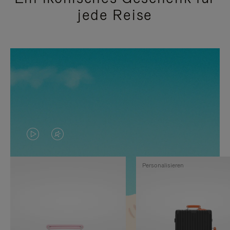
jede Reise
DAS
VIDEO
VIDEO
IST
Personalisieren
IST
STUMMGESCHALTET,
NICHT
BITTE
PAUSIERT,
KLICKEN