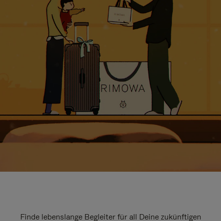
Finde lebenslange Begleiter für all Deine zukünftigen