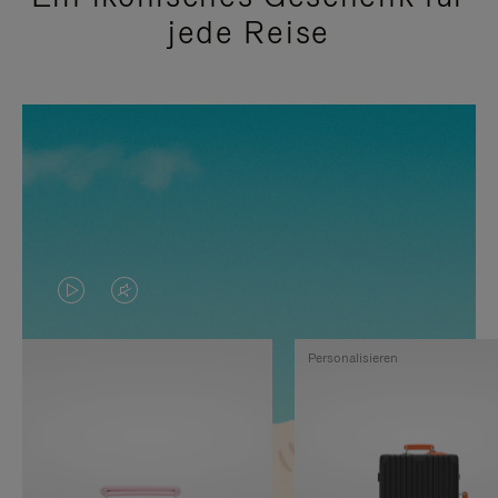
jede Reise
DAS
VIDEO
VIDEO
IST
Personalisieren
IST
STUMMGESCHALTET,
NICHT
BITTE
PAUSIERT,
KLICKEN