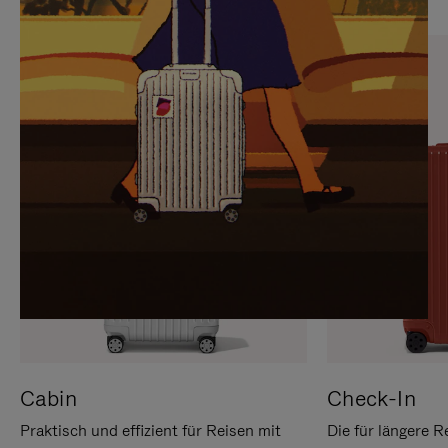
SIE,
AUFHEBEN
UM
DER
ES
STUMMSCHALTUNG
ANZUHALTEN
Cabin
Check-In
Praktisch und effizient für Reisen mit
Die für längere R