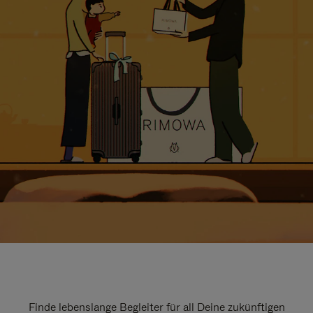
Finde lebenslange Begleiter für all Deine zukünftigen