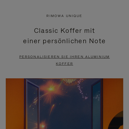
VIDEO
IST
IST
STUMMGESCHALTET,
RIMOWA UNIQUE
NICHT
BITTE
Classic Koffer mit
PAUSIERT,
KLICKEN
einer persönlichen Note
BITTE
SIE
DRÜCKEN
ZUM
PERSONALISIEREN SIE IHREN ALUMINIUM
SIE,
AUFHEBEN
KOFFER
UM
DER
ES
STUMMSCHALTUNG
ANZUHALTEN