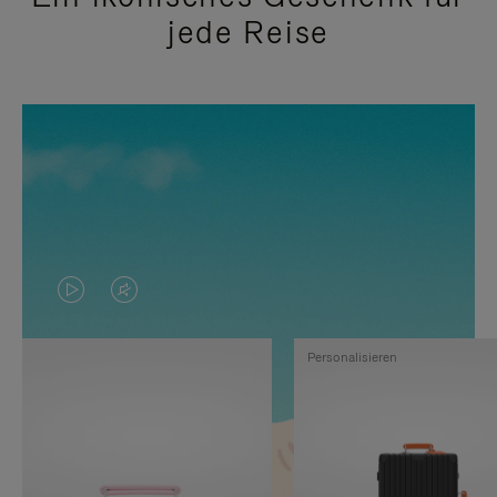
jede Reise
DAS
VIDEO
VIDEO
IST
Personalisieren
IST
STUMMGESCHALTET,
NICHT
BITTE
PAUSIERT,
KLICKEN