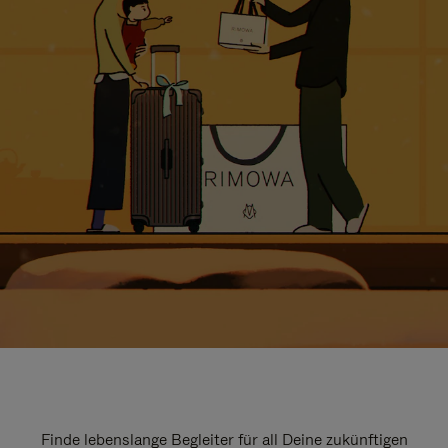
Finde lebenslange Begleiter für all Deine zukünftigen