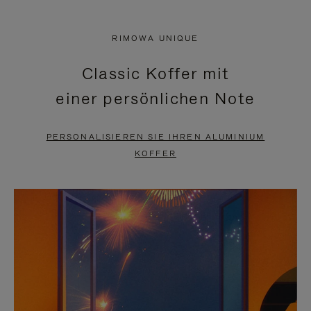
VIDEO
IST
IST
STUMMGESCHALTET,
RIMOWA UNIQUE
NICHT
BITTE
Classic Koffer mit
PAUSIERT,
KLICKEN
einer persönlichen Note
BITTE
SIE
DRÜCKEN
ZUM
PERSONALISIEREN SIE IHREN ALUMINIUM
SIE,
AUFHEBEN
KOFFER
UM
DER
ES
STUMMSCHALTUNG
ANZUHALTEN