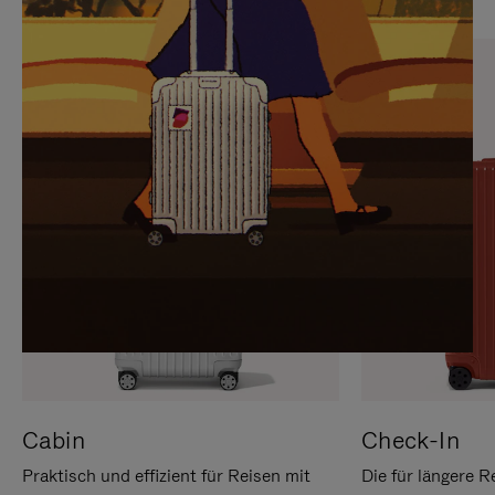
SIE,
AUFHEBEN
UM
DER
ES
STUMMSCHALTUNG
ANZUHALTEN
Cabin
Check-In
Praktisch und effizient für Reisen mit
Die für längere R