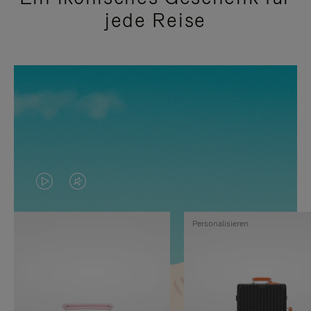
jede Reise
DAS
VIDEO
VIDEO
IST
Personalisieren
IST
STUMMGESCHALTET,
NICHT
BITTE
PAUSIERT,
KLICKEN