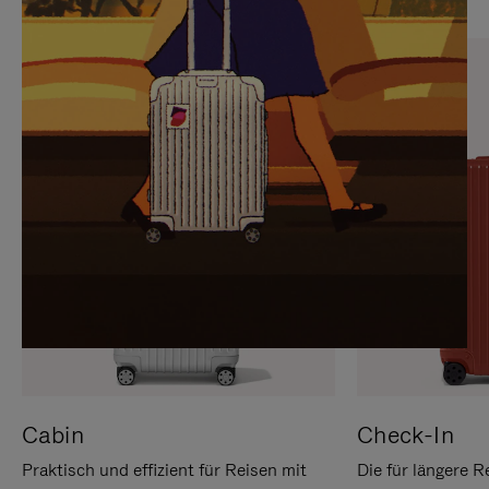
SIE,
AUFHEBEN
UM
DER
ES
STUMMSCHALTUNG
ANZUHALTEN
Cabin
Check-In
Praktisch und effizient für Reisen mit
Die für längere R