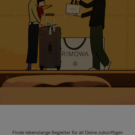
Finde lebenslange Begleiter für all Deine zukünftigen