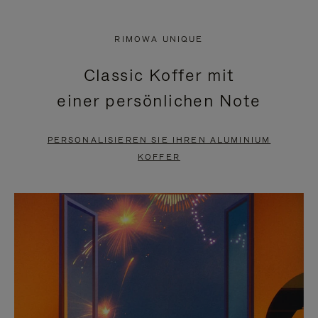
VIDEO
IST
IST
STUMMGESCHALTET,
RIMOWA UNIQUE
NICHT
BITTE
Classic Koffer mit
PAUSIERT,
KLICKEN
einer persönlichen Note
BITTE
SIE
DRÜCKEN
ZUM
PERSONALISIEREN SIE IHREN ALUMINIUM
SIE,
AUFHEBEN
KOFFER
UM
DER
ES
STUMMSCHALTUNG
ANZUHALTEN