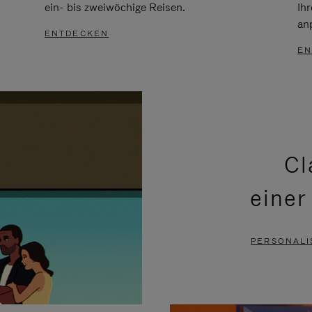
ein- bis zweiwöchige Reisen.
Ih
an
ENTDECKEN
EN
Cl
einer
PERSONALI