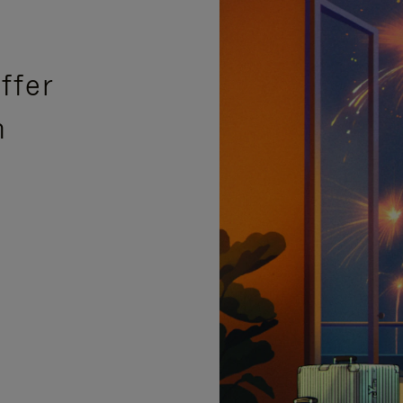
ffer
n