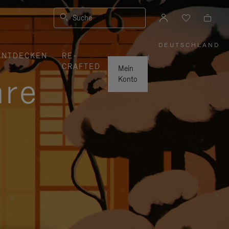
Suche
DEUTSCHLAND
,
ENTDECKEN
RE-
WÄHLEN
|
SIE
CRAFTED
IHRE
Mein
REGION
hre
AUS
Konto