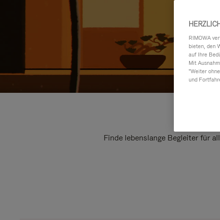
HERZLIC
RIMOWA verwe
bieten, den 
auf Ihre Bed
Mit Ausnahme
"Weiter ohne
und Fortfahr
Finde lebenslange Begleiter für a