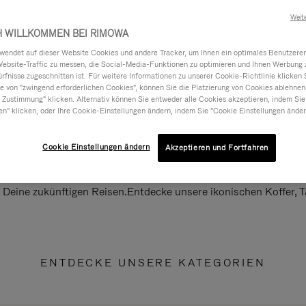
Weit
H WILLKOMMEN BEI RIMOWA
ndet auf dieser Website Cookies und andere Tracker, um Ihnen ein optimales Benutzerer
Website-Traffic zu messen, die Social-Media-Funktionen zu optimieren und Ihnen Werbung z
ürfnisse zugeschnitten ist. Für weitere Informationen zu unserer Cookie-Richtlinie klicken 
 von "zwingend erforderlichen Cookies", können Sie die Platzierung von Cookies ablehnen
 Zustimmung" klicken. Alternativ können Sie entweder alle Cookies akzeptieren, indem Sie
en" klicken, oder Ihre Cookie-Einstellungen ändern, indem Sie "Cookie Einstellungen änder
Cookie Einstellungen ändern
Akzeptieren und Fortfahren
ll Deine zukünftigen Reisen.Entdecke unsere ikonischen Koffer,
ENTDECKE UNSERE KATEGORIEN