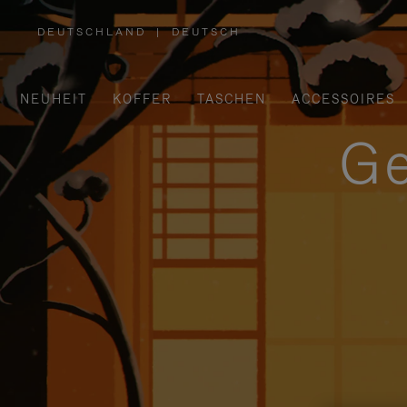
DEUTSCHLAND
|
DEUTSCH
,
WÄHLEN
SIE
IHRE
REGION
AUS
NEUHEIT
KOFFER
TASCHEN
ACCESSOIRES
Ge