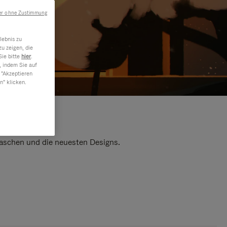
er ohne Zustimmung
lebnis zu
u zeigen, die
Sie bitte
hier
.
, indem Sie auf
 "Akzeptieren
n" klicken.
 Taschen und die neuesten Designs.