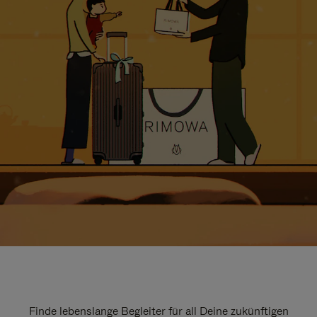
Finde lebenslange Begleiter für all Deine zukünftigen