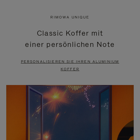
VIDEO
IST
IST
STUMMGESCHALTET,
RIMOWA UNIQUE
NICHT
BITTE
Classic Koffer mit
PAUSIERT,
KLICKEN
einer persönlichen Note
BITTE
SIE
DRÜCKEN
ZUM
PERSONALISIEREN SIE IHREN ALUMINIUM
SIE,
AUFHEBEN
KOFFER
UM
DER
ES
STUMMSCHALTUNG
ANZUHALTEN