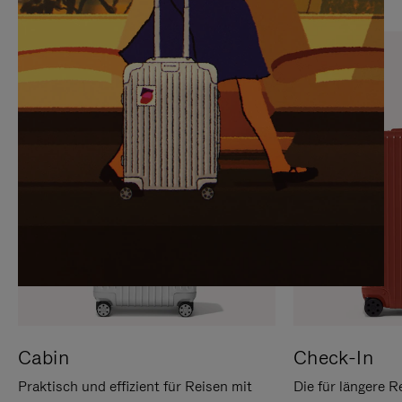
SIE,
AUFHEBEN
UM
DER
ES
STUMMSCHALTUNG
ANZUHALTEN
Cabin
Check-In
Praktisch und effizient für Reisen mit
Die für längere R