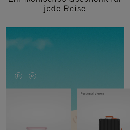
jede Reise
DAS
VIDEO
VIDEO
IST
Personalisieren
IST
STUMMGESCHALTET,
NICHT
BITTE
PAUSIERT,
KLICKEN