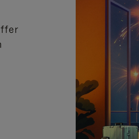
ffer
n