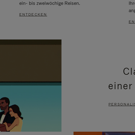
ein- bis zweiwöchige Reisen.
Ih
an
ENTDECKEN
EN
Cl
einer
PERSONALI