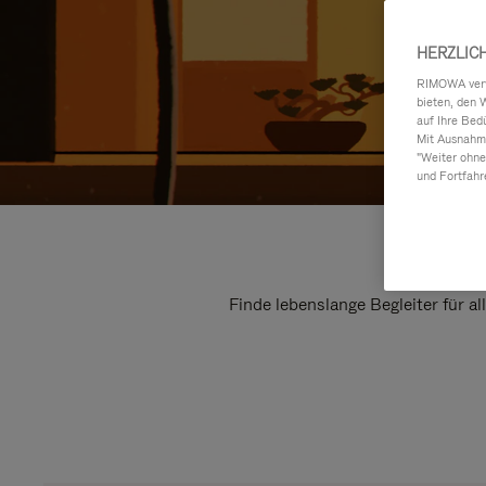
HERZLIC
RIMOWA verwe
bieten, den 
auf Ihre Bed
Mit Ausnahme
"Weiter ohne
und Fortfahr
Finde lebenslange Begleiter für a