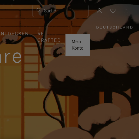
Suche
DEUTSCHLAND
,
ENTDECKEN
RE-
WÄHLEN
|
SIE
CRAFTED
IHRE
Mein
REGION
hre
AUS
Konto