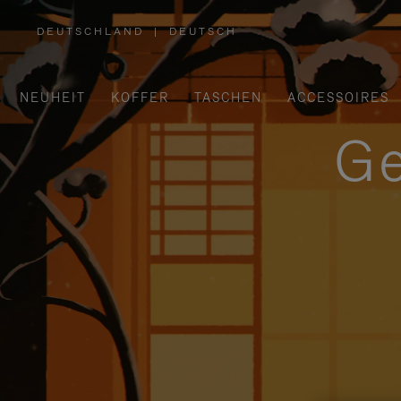
DEUTSCHLAND
|
DEUTSCH
,
WÄHLEN
SIE
IHRE
REGION
AUS
NEUHEIT
KOFFER
TASCHEN
ACCESSOIRES
Ge