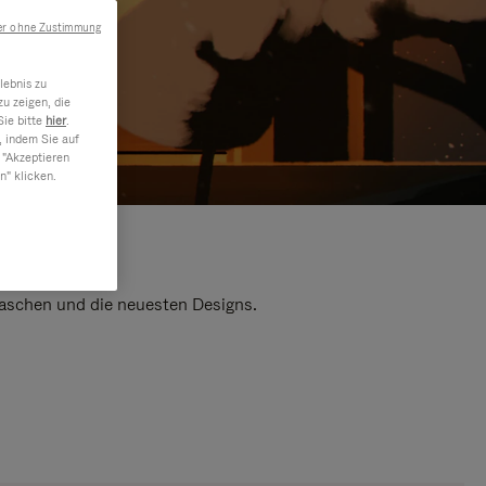
er ohne Zustimmung
lebnis zu
u zeigen, die
Sie bitte
hier
.
, indem Sie auf
 "Akzeptieren
n" klicken.
 Taschen und die neuesten Designs.