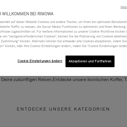
Weit
H WILLKOMMEN BEI RIMOWA
ndet auf dieser Website Cookies und andere Tracker, um Ihnen ein optimales Benutzerer
Website-Traffic zu messen, die Social-Media-Funktionen zu optimieren und Ihnen Werbung z
ürfnisse zugeschnitten ist. Für weitere Informationen zu unserer Cookie-Richtlinie klicken 
 von "zwingend erforderlichen Cookies", können Sie die Platzierung von Cookies ablehnen
 Zustimmung" klicken. Alternativ können Sie entweder alle Cookies akzeptieren, indem Sie
en" klicken, oder Ihre Cookie-Einstellungen ändern, indem Sie "Cookie Einstellungen änder
Cookie Einstellungen ändern
Akzeptieren und Fortfahren
ll Deine zukünftigen Reisen.Entdecke unsere ikonischen Koffer,
ENTDECKE UNSERE KATEGORIEN